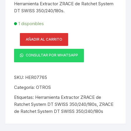
Herramienta Extractor ZRACE de Ratchet System
DT SWISS 350/240/180s.
1 disponibles
AÑADIR AL CARRITO
Herramienta
Extractor
CONSULTAR POR WHATSAPP
ZRACE
de
Ratchet
SKU:
HER07765
System
DT
Categoría:
OTROS
SWISS
Etiquetas:
Herramienta Extractor ZRACE de
350/240/180s
Ratchet System DT SWISS 350/240/180s
,
ZRACE
cantidad
de Ratchet System DT SWISS 350/240/180s