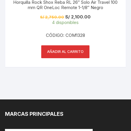
Horquilla Rock Shox Reba RL 26″ Solo Air Travel 100
mm QR OneLoc Remote 1-1/8″ Negro
El
El
S/
2,100.00
S/
2,750.00
precio
precio
4 disponibles
original
actual
era:
es:
S/ 2,750.00.
S/ 2,100.00.
CÓDIGO: COM1328
AÑADIR AL CARRITO
MARCAS PRINCIPALES