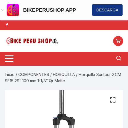
BIKEPERUSHOP APP
DESCARGA
Saltar
al
contenido
Inicio
/
COMPONENTES
/
HORQUILLA
/ Horquilla Suntour XCM
SF15 29″ 100 mm 1-1/8″ Qr Matte