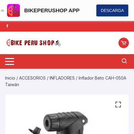
BIKEPERUSHOP APP
DESCARGA
Saltar
al
contenido
Inicio
/
ACCESORIOS
/
INFLADORES
/ Inflador Beto CAH-050A
Taiwán