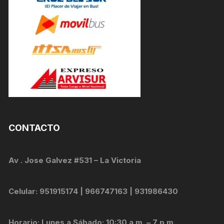
CONTACTO
Av . Jose Galvez #531 – La Victoria
Celular: 951915174 | 966747163 | 931986430
Horario: Lunes a Sábado: 10:30 a.m. – 7 p.m.