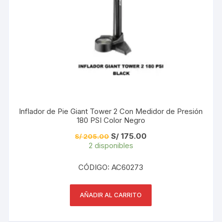
Inflador de Pie Giant Tower 2 Con Medidor de Presión
180 PSI Color Negro
El
El
S/
175.00
S/
205.00
precio
precio
2 disponibles
original
actual
era:
es:
S/ 205.00.
S/ 175.00.
CÓDIGO: AC60273
AÑADIR AL CARRITO