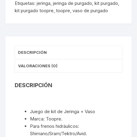
Etiquetas:
jeringa
,
jeringa de purgado
,
kit purgado
,
purgado
kit purgado toopre
,
toopre
,
vaso de purgado
Shimano/Sram/Tektro/Avid
cantidad
DESCRIPCIÓN
VALORACIONES (0)
DESCRIPCIÓN
Juego de kit de Jeringa + Vaso
Marca: Toopre.
Para frenos hidráulicos:
Shimano/Sram/Tektro/Avid.