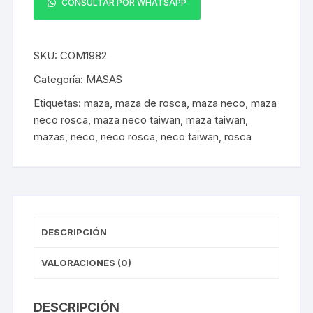
Neco
CONSULTAR POR WHATSAPP
Rodajes
Modelo
Rosca
SKU:
COM1982
32H
Categoría:
MASAS
Disco
Etiquetas:
maza
,
maza de rosca
,
maza neco
,
maza
6
neco rosca
,
maza neco taiwan
,
maza taiwan
,
Pernos(PAR)
mazas
,
neco
,
neco rosca
,
neco taiwan
,
rosca
cantidad
DESCRIPCIÓN
VALORACIONES (0)
DESCRIPCIÓN