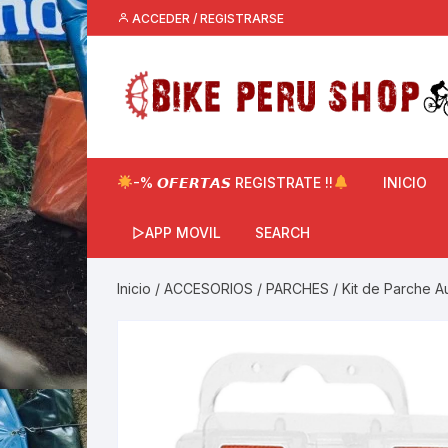
Saltar
ACCEDER / REGISTRARSE
al
contenido
-% 𝙊𝙁𝙀𝙍𝙏𝘼𝙎 REGISTRATE !!
INICIO
▷APP MOVIL
SEARCH
Inicio
/
ACCESORIOS
/
PARCHES
/ Kit de Parche A