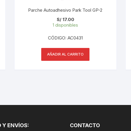
PEDALES
Parche Autoadhesivo Park Tool GP-2
PIÑON
S/
17.00
1 disponibles
PLATOS
CÓDIGO: AC0431
POTENCIA/CODO
AÑADIR AL CARRITO
RADIOS
ROLDANAS
SHIFTER
SILLINES
TIJA/TUBO DE ASIENTO
 Y ENVÍOS:
CONTACTO