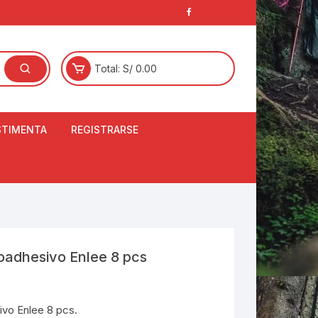
Total:
S/
0.00
STIMENTA
REGISTRARSE
E
LCETINES
BERTORES DE
PATILLAS
ANTAS
NJUNTO DE JERSEY
oadhesivo Enlee 8 pcs
OM
RTAVIENTOS
ivo Enlee 8 pcs.
LINA
LOTES