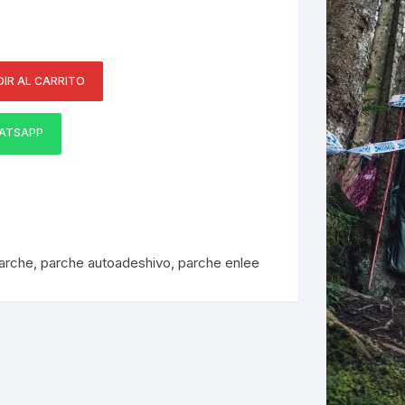
ERNERAS
IR AL CARRITO
PATILLAS MTB Y RUTA
NG
ATSAPP
L
N
S
parche
,
parche autoadeshivo
,
parche enlee