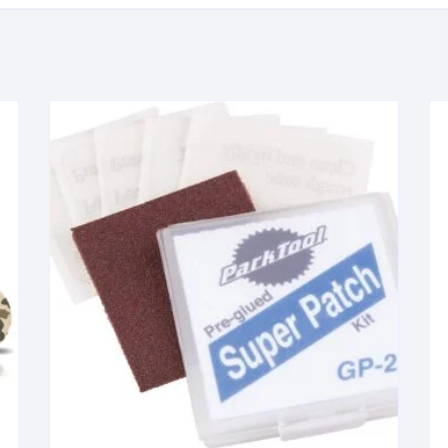
KIT DE TRANSMISIÓN
TORNILLOS
LÍQUIDO DE FRENO
VELOCIMETROS
LIQUIDO SELLANTES
LLANTAS
LUBRICANTE DE CADENA
MANILLAR / TIMÓN
MASAS
OTROS
PASTILLAS