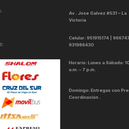
TOPES Y TERMINALES
:
Av . Jose Galvez #531 – La
VÁLVULAS TUBELES
Victoria
Celular: 951915174 | 96674
S:
931986430
Horario: Lunes a Sábado: 1
a.m. – 7 p.m.
Domingo: Entregas con Pre
Coordinación .