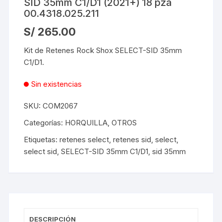
SID 35mm C1/D1 (2021+) 18 pza
00.4318.025.211
S/
265.00
Kit de Retenes Rock Shox SELECT-SID 35mm
C1/D1.
Sin existencias
SKU:
COM2067
Categorías:
HORQUILLA
,
OTROS
Etiquetas:
retenes select
,
retenes sid
,
select
,
select sid
,
SELECT-SID 35mm C1/D1
,
sid 35mm
DESCRIPCIÓN