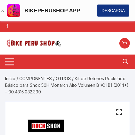
BIKEPERUSHOP APP
DESCARGA
Saltar
al
contenido
Inicio
/
COMPONENTES
/
OTROS
/ Kit de Retenes Rockshox
Básico para Shox 50H Monarch Alto Volumen B1/C1 B1 (2014+)
– 00.4315.032.390