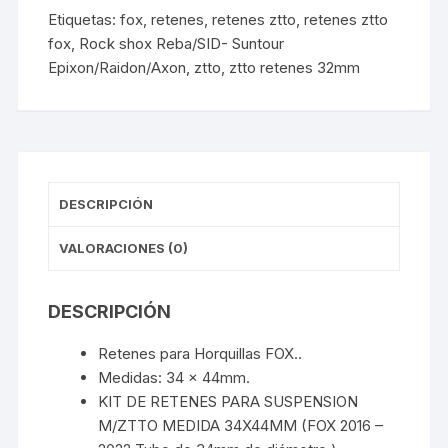
2016-
Etiquetas:
fox
,
retenes
,
retenes ztto
,
retenes ztto
2022)
fox
,
Rock shox Reba/SID- Suntour
+
Epixon/Raidon/Axon
,
ztto
,
ztto retenes 32mm
Esponja
+
Oring
(
1Par)
cantidad
DESCRIPCIÓN
VALORACIONES (0)
DESCRIPCIÓN
Retenes para Horquillas FOX..
Medidas: 34 x 44mm.
KIT DE RETENES PARA SUSPENSION
M/ZTTO MEDIDA 34X44MM (FOX 2016 –