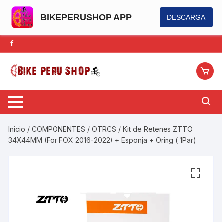
BIKEPERUSHOP APP
DESCARGA
Saltar
al
contenido
Inicio
/
COMPONENTES
/
OTROS
/ Kit de Retenes ZTTO
34X44MM (For FOX 2016-2022) + Esponja + Oring ( 1Par)