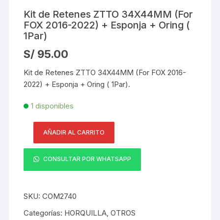
Kit de Retenes ZTTO 34X44MM (For
FOX 2016-2022) + Esponja + Oring (
1Par)
S/
95.00
Kit de Retenes ZTTO 34X44MM (For FOX 2016-
2022) + Esponja + Oring ( 1Par).
1 disponibles
AÑADIR AL CARRITO
Kit
de
CONSULTAR POR WHATSAPP
Retenes
ZTTO
34X44MM
SKU:
COM2740
(For
FOX
Categorías:
HORQUILLA
,
OTROS