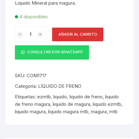
Liquido Mineral para magura.
4 disponibles
Liquido
AÑADIR AL CARRITO
Mineral
EZMTB
para
CONSULTAR POR WHATSAPP
MAGURA
60
ml
SKU:
COM1717
Azul
Categoría:
LÍQUIDO DE FRENO
sin
Etiquetas:
ezmtb
,
liquido
,
liquido de freno
,
liquido
Logo
de freno magura
,
liquido de magura
,
liquido ezmtb
,
cantidad
liquido magura
,
liquido magura mtb
,
magura
,
mtb