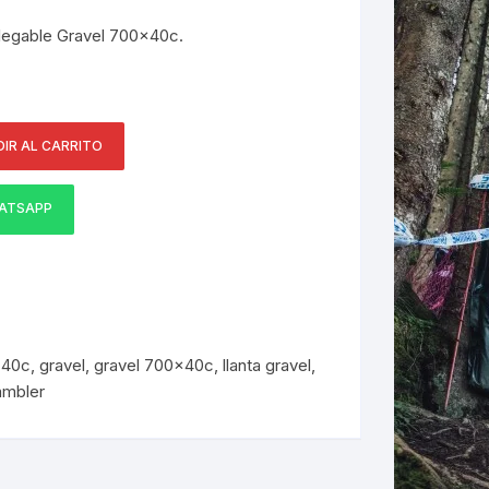
legable Gravel 700x40c.
ERNERAS
PATILLAS MTB Y RUTA
NG
IR AL CARRITO
L
ATSAPP
N
S
x40c
,
gravel
,
gravel 700x40c
,
llanta gravel
,
ambler