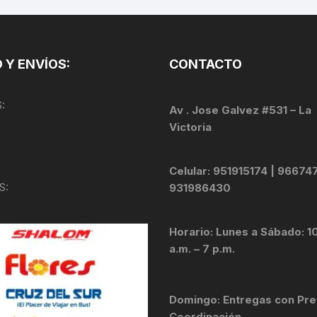
TOPES Y TERMINALES
VÁLVULAS TUBELES
 Y ENVÍOS:
CONTACTO
:
Av . Jose Galvez #531 – La
Victoria
Celular: 951915174 | 96674
S:
931986430
Horario: Lunes a Sábado: 1
a.m. – 7 p.m.
Domingo: Entregas con Pre
Coordinación .