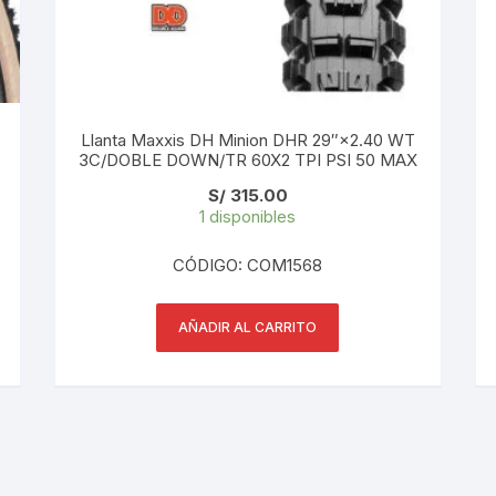
PEDALES
PIÑON
PLATOS
Llanta Maxxis DH Minion DHR 29″×2.40 WT
3C/DOBLE DOWN/TR 60X2 TPI PSI 50 MAX
POTENCIA/CODO
S/
315.00
1 disponibles
RADIOS
CÓDIGO: COM1568
ROLDANAS
AÑADIR AL CARRITO
SHIFTER
SILLINES
TIJA/TUBO DE ASIENTO