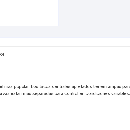
CINTA TUBELES
OTROS
cantidad
KIT DE PURGADO
CUADROS
PARCHES
KIT REPARADOR TUBE
DESCARRILADOR
PORTABOTELLAS
LLAVE DE NIPLES
DESVIADOR
PORTACELULAR
MEDIDOR DE CADENA
0)
DIRECCIÓN / TASAS
PORTAHERRAMIENTAS
OTROS
DISCO DE FRENO
PROTECTOR DE BIELA
SOPORTE DE
MANTENIMIENTO
FRENOS
PROTECTOR DE CUADRO
l más popular. Los tacos centrales apretados tienen rampas para
 curvas están más separadas para control en condiciones variables.
TRONCHACADENA
GRIPS / PUÑOS
PROTECTOR DE FRENO
GUIACADENA
TAPABARROS
HORQUILLA
TIMBRE