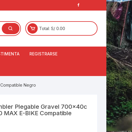
Total:
S/
0.00
STIMENTA
REGISTRARSE
E
LCETINES
BERTORES DE
 Compatible Negro
PATILLAS
ANTAS
NJUNTO DE JERSEY
mbler Plegable Gravel 700x40c
OM
0 MAX E-BIKE Compatible
RTAVIENTOS
LINA
LOTES