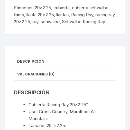
Race,
Etiquetas:
29x2.25
,
cubierta
,
cubierta schwalbe
,
TLE,
llanta
,
llanta 29x2.25
,
llantas
,
Racing Ray
,
racing ray
Addix
29x2.25
,
ray
,
schwalbe
,
Schwalbe Racing Ray
Speed
Negro/Marrón
(
Delantero)
cantidad
DESCRIPCIÓN
VALORACIONES (0)
DESCRIPCIÓN
Cubierta Racing Ray 29×2.25″.
Uso: Cross Country, Marathon, All
Mountain.
Tamaño: 29″×2.25.