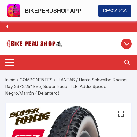
BIKEPERUSHOP APP
DESCARGA
Saltar
al
contenido
Inicio
/
COMPONENTES
/
LLANTAS
/ Llanta Schwalbe Racing
Ray 29×2.25″ Evo, Super Race, TLE, Addix Speed
Negro/Marrón ( Delantero)