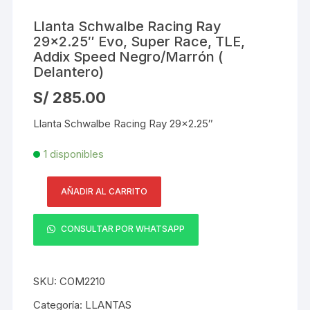
Llanta Schwalbe Racing Ray
29×2.25″ Evo, Super Race, TLE,
Addix Speed Negro/Marrón (
Delantero)
S/
285.00
Llanta Schwalbe Racing Ray 29×2.25″
1 disponibles
AÑADIR AL CARRITO
Llanta
Schwalbe
CONSULTAR POR WHATSAPP
Racing
Ray
29×2.25″
SKU:
COM2210
Evo,
Super
Categoría:
LLANTAS