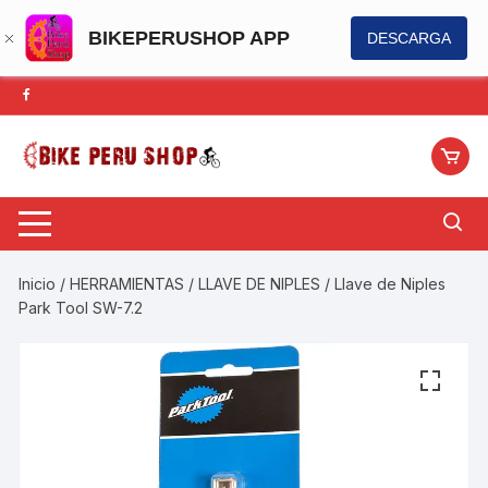
BIKEPERUSHOP APP
DESCARGA
Saltar
al
contenido
Inicio
/
HERRAMIENTAS
/
LLAVE DE NIPLES
/ Llave de Niples
Park Tool SW-7.2