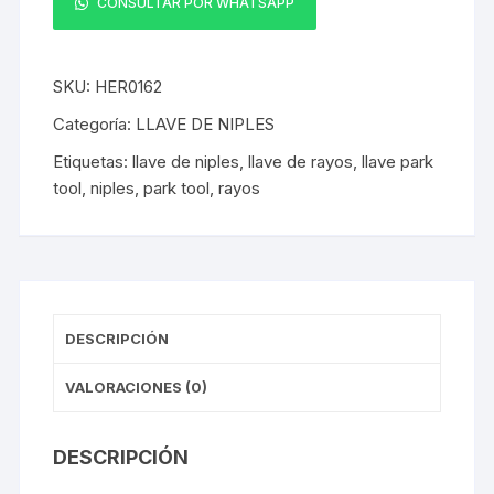
CONSULTAR POR WHATSAPP
Niples
Park
Tool
SKU:
HER0162
SW-
7.2
Categoría:
LLAVE DE NIPLES
cantidad
Etiquetas:
llave de niples
,
llave de rayos
,
llave park
tool
,
niples
,
park tool
,
rayos
DESCRIPCIÓN
VALORACIONES (0)
DESCRIPCIÓN