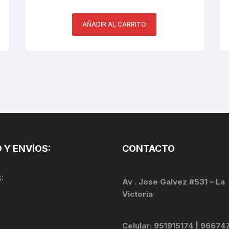
PEDALES
AÑADIR AL CARRITO
PIÑON
PLATOS
POTENCIA/CODO
RADIOS
ROLDANAS
 Y ENVÍOS:
CONTACTO
SHIFTER
:
SILLINES
Av . Jose Galvez #531 – La
Victoria
TIJA/TUBO DE ASIENTO
Celular: 951915174 | 96674