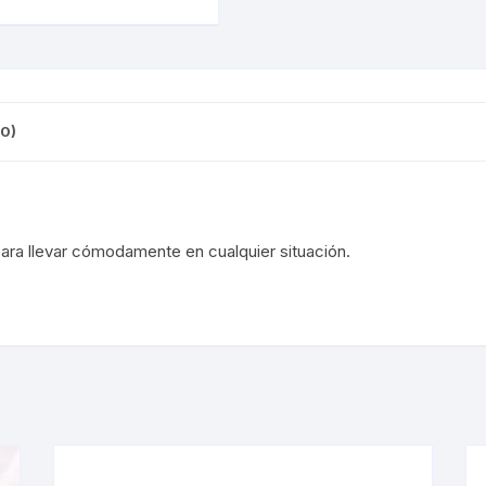
CINTA TUBELES
OTROS
KIT DE PURGADO
CUADROS
PARCHES
KIT REPARADOR TUBE
DESCARRILADOR
PORTABOTELLAS
LLAVE DE NIPLES
0)
DESVIADOR
PORTACELULAR
MEDIDOR DE CADENA
DIRECCIÓN / TASAS
PORTAHERRAMIENTAS
OTROS
ara llevar cómodamente en cualquier situación.
DISCO DE FRENO
PROTECTOR DE BIELA
SOPORTE DE
MANTENIMIENTO
FRENOS
PROTECTOR DE CUADRO
TRONCHACADENA
GRIPS / PUÑOS
PROTECTOR DE FRENO
GUIACADENA
TAPABARROS
HORQUILLA
TIMBRE