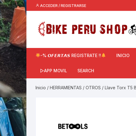
Saltar
ACCEDER / REGISTRARSE
al
contenido
-% 𝙊𝙁𝙀𝙍𝙏𝘼𝙎 REGISTRATE !!
INICIO
▷APP MOVIL
SEARCH
Inicio
/
HERRAMIENTAS
/
OTROS
/ Llave Torx T5 