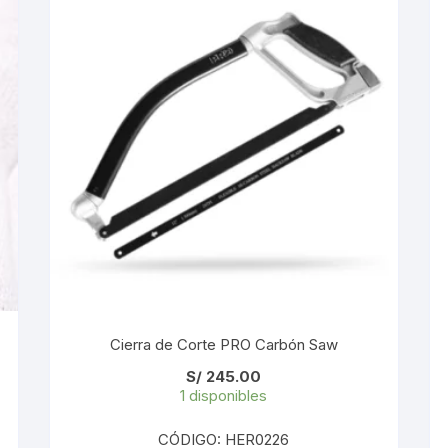
KIT DE TRANSMISIÓN
TORNILLOS
LÍQUIDO DE FRENO
VELOCIMETROS
LIQUIDO SELLANTES
LLANTAS
LUBRICANTE DE CADENA
MANILLAR / TIMÓN
MASAS
Cierra de Corte PRO Carbón Saw
OTROS
S/
245.00
1 disponibles
PASTILLAS
CÓDIGO: HER0226