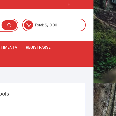
Total:
S/
0.00
STIMENTA
REGISTRARSE
E
LCETINES
BERTORES DE
PATILLAS
ANTAS
NJUNTO DE JERSEY
ools
OM
RTAVIENTOS
LINA
LOTES