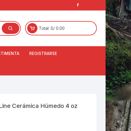
Total:
S/
0.00
STIMENTA
REGISTRARSE
E
LCETINES
BERTORES DE
PATILLAS
ANTAS
NJUNTO DE JERSEY
h Line Cerámica Húmedo 4 oz
OM
RTAVIENTOS
LINA
LOTES