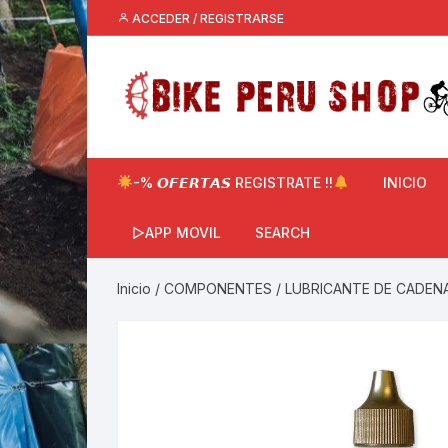
Saltar
ACCEDER / REGISTRARSE
al
contenido
-% 𝙊𝙁𝙀𝙍𝙏𝘼𝙎 REGISTRATE !!
INICIO
▷APP MOVIL
SEARCH
Inicio
/
COMPONENTES
/
LUBRICANTE DE CADEN