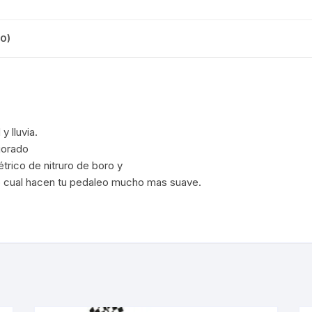
CINTA TUBELES
OTROS
KIT DE PURGADO
CUADROS
PARCHES
0)
KIT REPARADOR TUBE
DESCARRILADOR
PORTABOTELLAS
LLAVE DE NIPLES
DESVIADOR
PORTACELULAR
MEDIDOR DE CADENA
 lluvia.
DIRECCIÓN / TASAS
PORTAHERRAMIENTAS
jorado
OTROS
rico de nitruro de boro y
DISCO DE FRENO
PROTECTOR DE BIELA
lo cual hacen tu pedaleo mucho mas suave.
SOPORTE DE
MANTENIMIENTO
FRENOS
PROTECTOR DE CUADRO
TRONCHACADENA
GRIPS / PUÑOS
PROTECTOR DE FRENO
GUIACADENA
TAPABARROS
HORQUILLA
TIMBRE