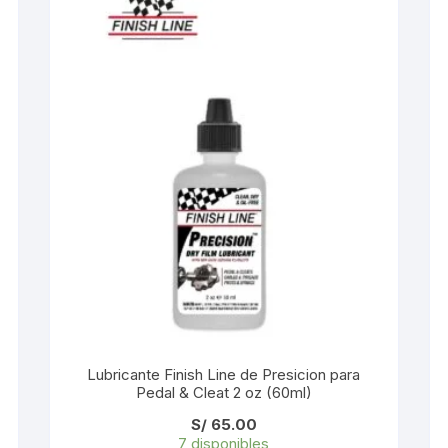
KIT DE TRANSMISIÓN
TORNILLOS
LÍQUIDO DE FRENO
VELOCIMETROS
LIQUIDO SELLANTES
LLANTAS
LUBRICANTE DE CADENA
MANILLAR / TIMÓN
MASAS
OTROS
Lubricante Finish Line de Presicion para
Pedal & Cleat 2 oz (60ml)
PASTILLAS
S/
65.00
7 disponibles