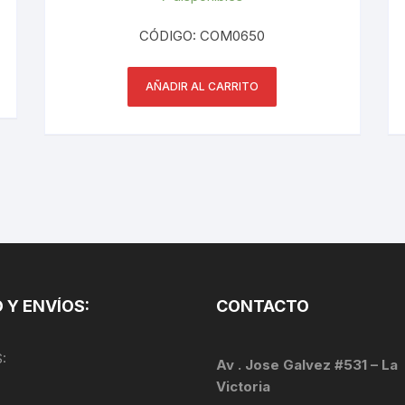
PEDALES
CÓDIGO: COM0650
PIÑON
AÑADIR AL CARRITO
PLATOS
POTENCIA/CODO
RADIOS
ROLDANAS
SHIFTER
 Y ENVÍOS:
CONTACTO
SILLINES
:
TIJA/TUBO DE ASIENTO
Av . Jose Galvez #531 – La
Victoria