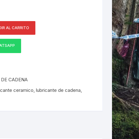
ERNERAS
IR AL CARRITO
PATILLAS MTB Y RUTA
NG
ATSAPP
L
N
 DE CADENA
S
ricante ceramico
,
lubricante de cadena
,