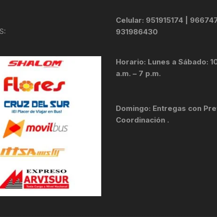
TOPES Y TERMINALES
Celular: 951915174 | 96674
VÁLVULAS TUBELES
S:
931986430
Horario: Lunes a Sábado: 1
a.m. – 7 p.m.
Domingo: Entregas con Pre
Coordinación .