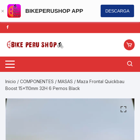
BIKEPERUSHOP APP
DESCARGA
Saltar
al
contenido
Inicio
/
COMPONENTES
/
MASAS
/ Maza Frontal Quickbau
Boost 15x110mm 32H 6 Pernos Black