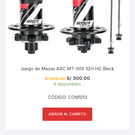
Juego de Mazas ARC MT-009 32H HG Black
El
El
S/
300.00
S/
350.00
precio
precio
8 disponibles
original
actual
era:
es:
S/ 350.00.
S/ 300.00.
CÓDIGO: COM1213
AÑADIR AL CARRITO