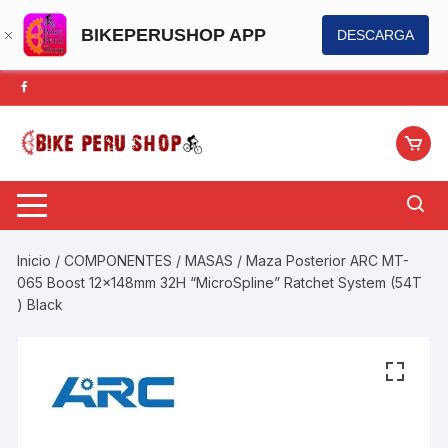
BIKEPERUSHOP APP
DESCARGA
Saltar
al
contenido
Inicio
/
COMPONENTES
/
MASAS
/ Maza Posterior ARC MT-
065 Boost 12x148mm 32H “MicroSpline” Ratchet System (54T
) Black