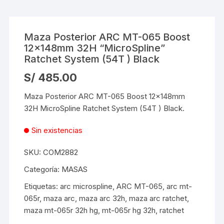
Maza Posterior ARC MT-065 Boost
12x148mm 32H “MicroSpline”
Ratchet System (54T ) Black
S/
485.00
Maza Posterior ARC MT-065 Boost 12x148mm
32H MicroSpline Ratchet System (54T ) Black.
Sin existencias
SKU:
COM2882
Categoría:
MASAS
Etiquetas:
arc microspline
,
ARC MT-065
,
arc mt-
065r
,
maza arc
,
maza arc 32h
,
maza arc ratchet
,
maza mt-065r 32h hg
,
mt-065r hg 32h
,
ratchet