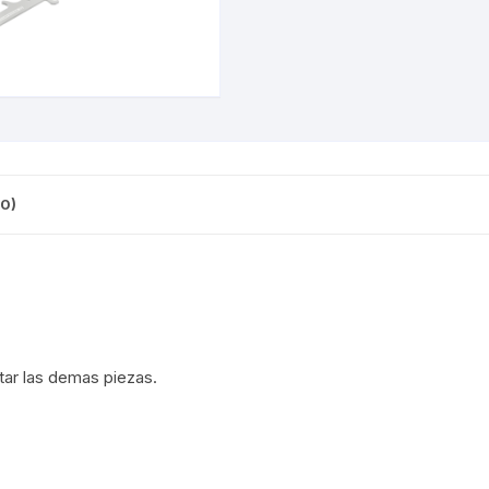
CINTA TUBELES
OTROS
KIT DE PURGADO
CUADROS
PARCHES
KIT REPARADOR TUBE
DESCARRILADOR
PORTABOTELLAS
LLAVE DE NIPLES
DESVIADOR
PORTACELULAR
MEDIDOR DE CADENA
0)
DIRECCIÓN / TASAS
PORTAHERRAMIENTAS
OTROS
DISCO DE FRENO
PROTECTOR DE BIELA
SOPORTE DE
MANTENIMIENTO
FRENOS
PROTECTOR DE CUADRO
TRONCHACADENA
GRIPS / PUÑOS
PROTECTOR DE FRENO
tar las demas piezas.
GUIACADENA
TAPABARROS
HORQUILLA
TIMBRE