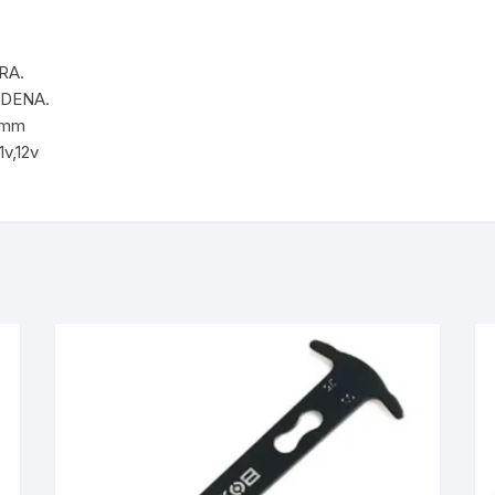
KIT DE TRANSMISIÓN
TORNILLOS
RA.
LÍQUIDO DE FRENO
VELOCIMETROS
ADENA.
 mm
LIQUIDO SELLANTES
v,12v
LLANTAS
LUBRICANTE DE CADENA
MANILLAR / TIMÓN
MASAS
OTROS
PASTILLAS