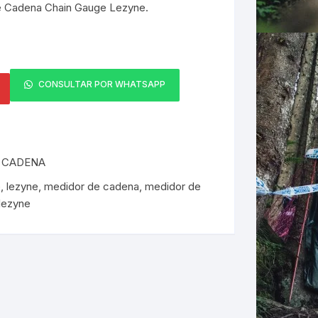
 Cadena Chain Gauge Lezyne.
ERNERAS
PATILLAS MTB Y RUTA
NG
CONSULTAR POR WHATSAPP
L
 CADENA
N
e
,
lezyne
,
medidor de cadena
,
medidor de
S
lezyne