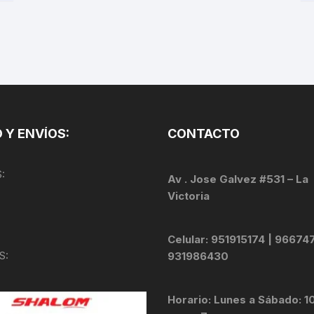
TOPES Y TERMINALES
VÁLVULAS TUBELES
 Y ENVÍOS:
CONTACTO
:
Av . Jose Galvez #531 – La
Victoria
Celular: 951915174 | 96674
S:
931986430
Horario: Lunes a Sábado: 1