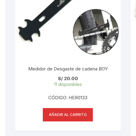
PEDALES
PIÑON
PLATOS
POTENCIA/CODO
RADIOS
Medidor de Desgaste de cadena BOY
ROLDANAS
S/
20.00
11 disponibles
SHIFTER
CÓDIGO: HER0133
SILLINES
AÑADIR AL CARRITO
TIJA/TUBO DE ASIENTO