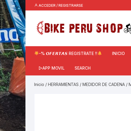
Saltar
ACCEDER / REGISTRARSE
al
contenido
-% 𝙊𝙁𝙀𝙍𝙏𝘼𝙎 REGISTRATE !!
INICIO
▷APP MOVIL
SEARCH
Inicio
/
HERRAMIENTAS
/
MEDIDOR DE CADENA
/ 