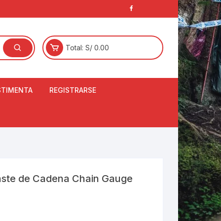
Total:
S/
0.00
STIMENTA
REGISTRARSE
E
LCETINES
BERTORES DE
PATILLAS
ANTAS
NJUNTO DE JERSEY
aste de Cadena Chain Gauge
OM
RTAVIENTOS
LINA
LOTES