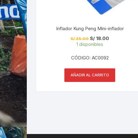
Inflador Kung Peng Mini-inflador
El
El
S/
18.00
S/
25.00
precio
precio
1 disponibles
original
actual
era:
es:
S/ 25.00.
S/ 18.00.
CÓDIGO: AC0092
AÑADIR AL CARRITO