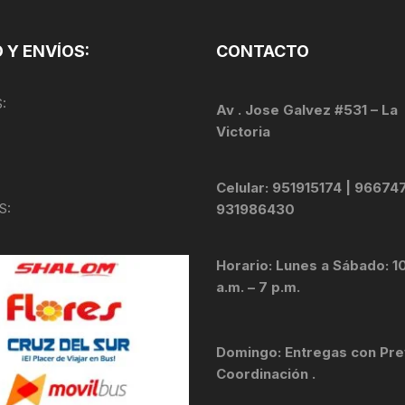
 Y ENVÍOS:
CONTACTO
:
Av . Jose Galvez #531 – La
Victoria
Celular: 951915174 | 96674
S:
931986430
Horario: Lunes a Sábado: 1
a.m. – 7 p.m.
Domingo: Entregas con Pre
Coordinación .