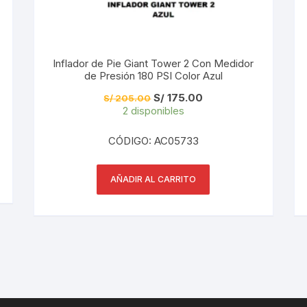
TOPES Y TERMINALES
VÁLVULAS TUBELES
Inflador de Pie Giant Tower 2 Con Medidor
de Presión 180 PSI Color Azul
El
El
S/
175.00
S/
205.00
precio
precio
2 disponibles
original
actual
era:
es:
S/ 205.00.
S/ 175.00.
CÓDIGO: AC05733
AÑADIR AL CARRITO