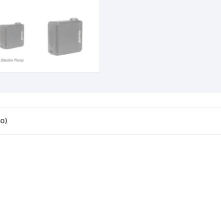
CINTA TUBELES
OTROS
KIT DE PURGADO
CUADROS
PARCHES
KIT REPARADOR TUBE
DESCARRILADOR
PORTABOTELLAS
LLAVE DE NIPLES
DESVIADOR
PORTACELULAR
MEDIDOR DE CADENA
DIRECCIÓN / TASAS
PORTAHERRAMIENTAS
OTROS
DISCO DE FRENO
0)
PROTECTOR DE BIELA
SOPORTE DE
MANTENIMIENTO
FRENOS
PROTECTOR DE CUADRO
TRONCHACADENA
GRIPS / PUÑOS
PROTECTOR DE FRENO
GUIACADENA
TAPABARROS
HORQUILLA
TIMBRE