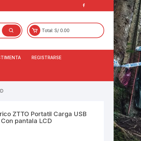
Total:
S/
0.00
STIMENTA
REGISTRARSE
E
LCETINES
BERTORES DE
CD
PATILLAS
ANTAS
NJUNTO DE JERSEY
ctrico ZTTO Portatil Carga USB
OM
 Con pantala LCD
RTAVIENTOS
LINA
LOTES