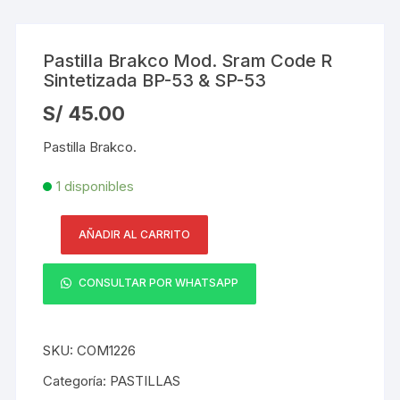
Pastilla Brakco Mod. Sram Code R
Sintetizada BP-53 & SP-53
S/
45.00
Pastilla Brakco.
1 disponibles
AÑADIR AL CARRITO
Pastilla
Brakco
CONSULTAR POR WHATSAPP
Mod.
Sram
Code
SKU:
COM1226
R
Sintetizada
Categoría:
PASTILLAS
BP-