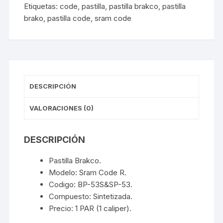
Etiquetas:
code
,
pastilla
,
pastilla brakco
,
pastilla
53
brako
,
pastilla code
,
sram code
&
SP-
53
cantidad
DESCRIPCIÓN
VALORACIONES (0)
DESCRIPCIÓN
Pastilla Brakco.
Modelo: Sram Code R.
Codigo: BP-53S&SP-53.
Compuesto: Sintetizada.
Precio: 1 PAR (1 caliper).