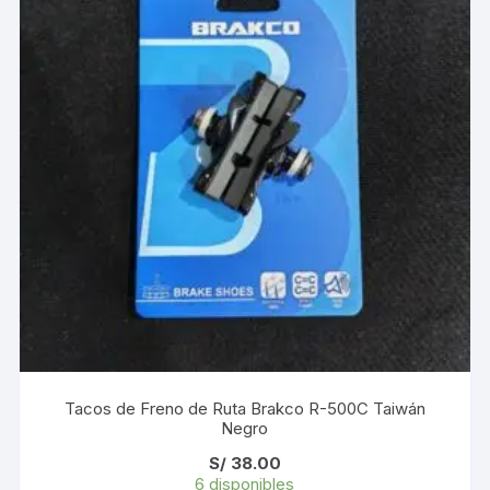
Tacos de Freno de Ruta Brakco R-500C Taiwán
Negro
S/
38.00
6 disponibles