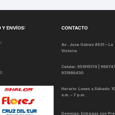
TOPES Y TERMINALES
VÁLVULAS TUBELES
 Y ENVÍOS:
CONTACTO
:
Av . Jose Galvez #531 – La
Victoria
Celular: 951915174 | 96674
S:
931986430
Horario: Lunes a Sábado: 1
a.m. – 7 p.m.
Domingo: Entregas con Pre