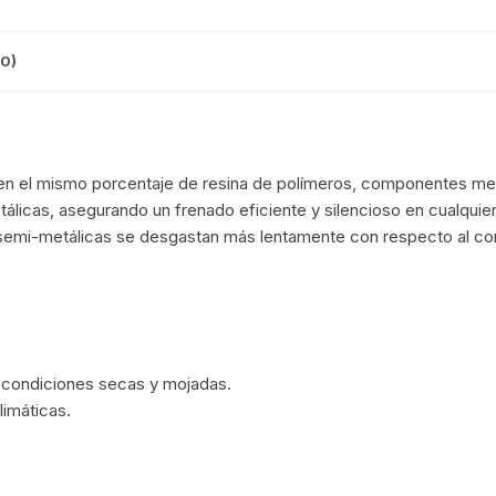
CINTA TUBELES
OTROS
KIT DE PURGADO
CUADROS
PARCHES
0)
KIT REPARADOR TUBE
DESCARRILADOR
PORTABOTELLAS
LLAVE DE NIPLES
DESVIADOR
PORTACELULAR
das en el mismo porcentaje de resina de polímeros, componentes 
MEDIDOR DE CADENA
licas, asegurando un frenado eficiente y silencioso en cualquier
DIRECCIÓN / TASAS
PORTAHERRAMIENTAS
 semi-metálicas se desgastan más lentamente con respecto al comp
OTROS
DISCO DE FRENO
PROTECTOR DE BIELA
SOPORTE DE
MANTENIMIENTO
FRENOS
PROTECTOR DE CUADRO
TRONCHACADENA
GRIPS / PUÑOS
PROTECTOR DE FRENO
 condiciones secas y mojadas.
limáticas.
GUIACADENA
TAPABARROS
HORQUILLA
TIMBRE