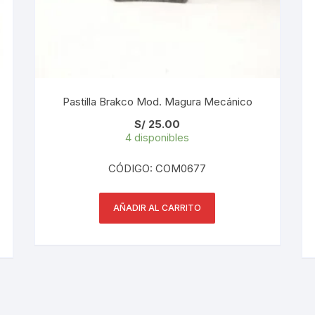
PEDALES
PIÑON
PLATOS
Pastilla Brakco Mod. Magura Mecánico
POTENCIA/CODO
S/
25.00
4 disponibles
RADIOS
CÓDIGO: COM0677
ROLDANAS
AÑADIR AL CARRITO
SHIFTER
SILLINES
TIJA/TUBO DE ASIENTO