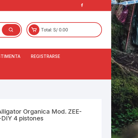
Total:
S/
0.00
STIMENTA
REGISTRARSE
E
LCETINES
BERTORES DE
PATILLAS
ANTAS
NJUNTO DE JERSEY
Alligator Organica Mod. ZEE-
OM
DIY 4 pistones
RTAVIENTOS
LINA
LOTES