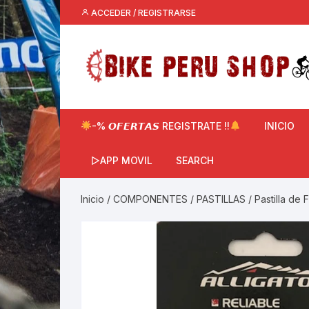
Saltar
ACCEDER / REGISTRARSE
al
contenido
-% 𝙊𝙁𝙀𝙍𝙏𝘼𝙎 REGISTRATE !!
INICIO
▷APP MOVIL
SEARCH
Inicio
/
COMPONENTES
/
PASTILLAS
/ Pastilla de