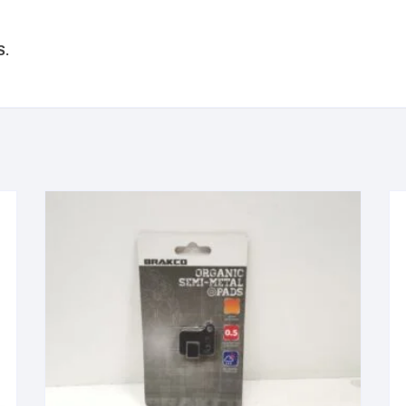
KIT DE TRANSMISIÓN
TORNILLOS
S.
LÍQUIDO DE FRENO
VELOCIMETROS
LIQUIDO SELLANTES
LLANTAS
LUBRICANTE DE CADENA
MANILLAR / TIMÓN
MASAS
OTROS
PASTILLAS