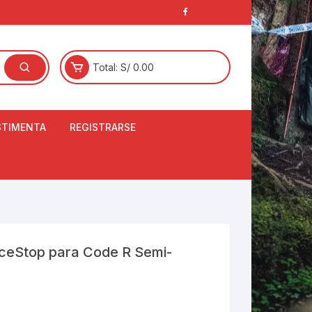
Total:
S/
0.00
STIMENTA
REGISTRARSE
E
LCETINES
BERTORES DE
PATILLAS
ANTAS
NJUNTO DE JERSEY
 IceStop para Code R Semi-
OM
RTAVIENTOS
LINA
LOTES