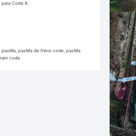
p para Code R.
ERNERAS
PATILLAS MTB Y RUTA
NG
,
pastilla
,
pastilla de freno code
,
pastilla
L
sram code
N
S