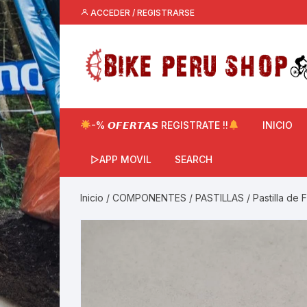
Saltar
ACCEDER / REGISTRARSE
al
contenido
-% 𝙊𝙁𝙀𝙍𝙏𝘼𝙎 REGISTRATE !!
INICIO
▷APP MOVIL
SEARCH
Inicio
/
COMPONENTES
/
PASTILLAS
/ Pastilla de