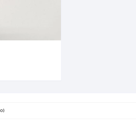
CINTA TUBELES
OTROS
KIT DE PURGADO
CUADROS
PARCHES
KIT REPARADOR TUBE
DESCARRILADOR
PORTABOTELLAS
LLAVE DE NIPLES
DESVIADOR
PORTACELULAR
MEDIDOR DE CADENA
DIRECCIÓN / TASAS
PORTAHERRAMIENTAS
OTROS
DISCO DE FRENO
PROTECTOR DE BIELA
SOPORTE DE
MANTENIMIENTO
FRENOS
PROTECTOR DE CUADRO
TRONCHACADENA
GRIPS / PUÑOS
PROTECTOR DE FRENO
0)
GUIACADENA
TAPABARROS
HORQUILLA
TIMBRE