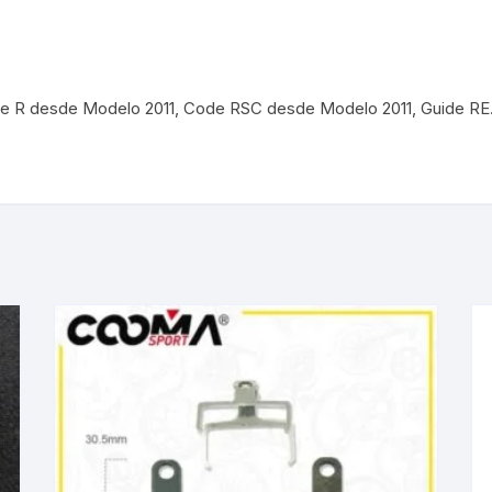
KIT DE TRANSMISIÓN
TORNILLOS
LÍQUIDO DE FRENO
VELOCIMETROS
e R desde Modelo 2011, Code RSC desde Modelo 2011, Guide RE.
LIQUIDO SELLANTES
LLANTAS
LUBRICANTE DE CADENA
MANILLAR / TIMÓN
MASAS
OTROS
PASTILLAS