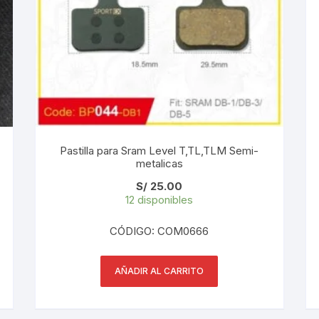
PEDALES
PIÑON
PLATOS
POTENCIA/CODO
RADIOS
Pastilla para Sram Level T,TL,TLM Semi-
metalicas
ROLDANAS
S/
25.00
12 disponibles
SHIFTER
CÓDIGO: COM0666
SILLINES
AÑADIR AL CARRITO
TIJA/TUBO DE ASIENTO