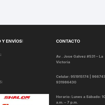
TOPES Y TERMINALES
VÁLVULAS TUBELES
 Y ENVÍOS:
CONTACTO
:
Av . Jose Galvez #531 – La
Victoria
Celular: 951915174 | 96674
S:
931986430
Horario: Lunes a Sábado: 1
a.m. – 7 p.m.