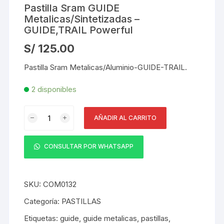
Pastilla Sram GUIDE
Metalicas/Sintetizadas –
GUIDE,TRAIL Powerful
S/
125.00
Pastilla Sram Metalicas/Aluminio-GUIDE-TRAIL.
2 disponibles
Pastilla
AÑADIR AL CARRITO
Sram
GUIDE
Metalicas/Sintetizadas
CONSULTAR POR WHATSAPP
-
GUIDE,TRAIL
Powerful
SKU:
COM0132
cantidad
Categoría:
PASTILLAS
Etiquetas:
guide
,
guide metalicas
,
pastillas
,