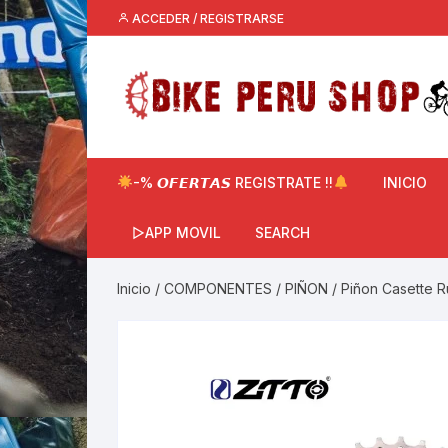
Saltar
ACCEDER / REGISTRARSE
al
contenido
-% 𝙊𝙁𝙀𝙍𝙏𝘼𝙎 REGISTRATE !!
INICIO
▷APP MOVIL
SEARCH
Inicio
/
COMPONENTES
/
PIÑON
/ Piñon Casette 