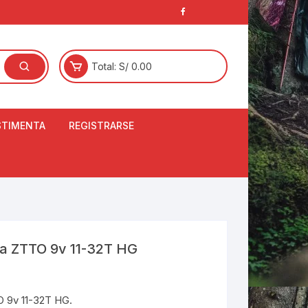
Total:
S/
0.00
STIMENTA
REGISTRARSE
E
LCETINES
BERTORES DE
PATILLAS
ANTAS
NJUNTO DE JERSEY
ta ZTTO 9v 11-32T HG
OM
RTAVIENTOS
O 9v 11-32T HG.
LINA
LOTES