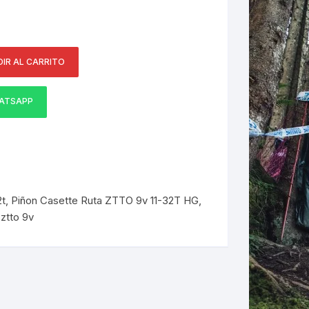
ERNERAS
IR AL CARRITO
PATILLAS MTB Y RUTA
NG
ATSAPP
L
N
S
2t
,
Piñon Casette Ruta ZTTO 9v 11-32T HG
,
,
ztto 9v