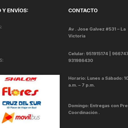
TOPES Y TERMINALES
 Y ENVÍOS:
CONTACTO
VÁLVULAS TUBELES
:
Av . Jose Galvez #531 – La
Victoria
Celular: 951915174 | 96674
S:
931986430
Horario: Lunes a Sábado: 1
a.m. – 7 p.m.
Domingo: Entregas con Pre
Coordinación .