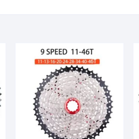
KIT DE TRANSMISIÓN
TORNILLOS
LÍQUIDO DE FRENO
VELOCIMETROS
LIQUIDO SELLANTES
LLANTAS
LUBRICANTE DE CADENA
MANILLAR / TIMÓN
MASAS
OTROS
PASTILLAS