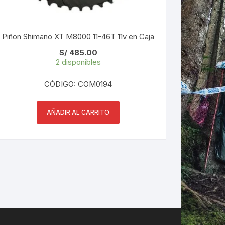
Piñon Shimano XT M8000 11-46T 11v en Caja
S/
485.00
2 disponibles
CÓDIGO: COM0194
AÑADIR AL CARRITO