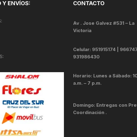
TOPES Y TERMINALES
 Y ENVÍOS:
CONTACTO
VÁLVULAS TUBELES
:
Av . Jose Galvez #531 – La
Victoria
Celular: 951915174 | 96674
S:
931986430
Horario: Lunes a Sábado: 1
a.m. – 7 p.m.
Domingo: Entregas con Pre
Coordinación .