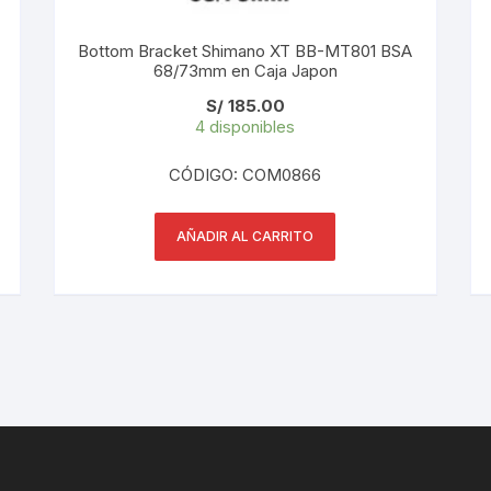
PEDALES
Bottom Bracket Shimano XT BB-MT801 BSA
68/73mm en Caja Japon
PIÑON
S/
185.00
PLATOS
4 disponibles
CÓDIGO: COM0866
POTENCIA/CODO
RADIOS
AÑADIR AL CARRITO
ROLDANAS
SHIFTER
SILLINES
TIJA/TUBO DE ASIENTO