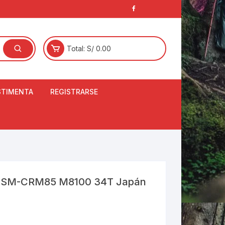
Total:
S/
0.00
STIMENTA
REGISTRARSE
E
LCETINES
BERTORES DE
PATILLAS
ANTAS
NJUNTO DE JERSEY
T SM-CRM85 M8100 34T Japán
OM
RTAVIENTOS
LINA
LOTES