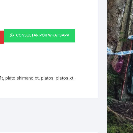
ERNERAS
PATILLAS MTB Y RUTA
NG
CONSULTAR POR WHATSAPP
L
N
4t
,
plato shimano xt
,
platos
,
platos xt
,
S