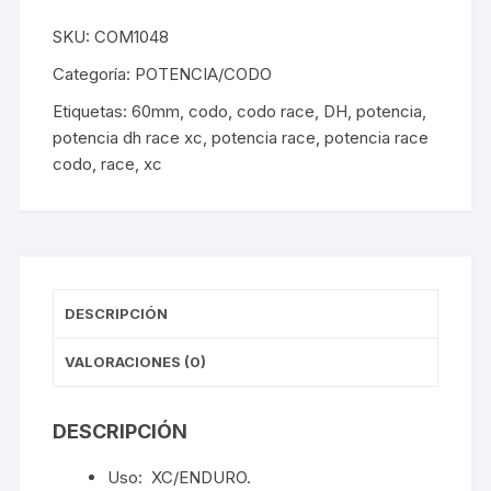
/
7°
SKU:
COM1048
31.8mm
Categoría:
POTENCIA/CODO
Negro
Etiquetas:
60mm
,
codo
,
codo race
,
DH
,
potencia
,
cantidad
potencia dh race xc
,
potencia race
,
potencia race
codo
,
race
,
xc
DESCRIPCIÓN
VALORACIONES (0)
DESCRIPCIÓN
Uso: XC/ENDURO.