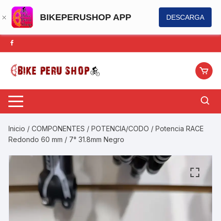
BIKEPERUSHOP APP
DESCARGA
Saltar
al
contenido
Inicio
/
COMPONENTES
/
POTENCIA/CODO
/ Potencia RACE
Redondo 60 mm / 7° 31.8mm Negro