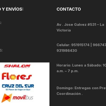
TOPES Y TERMINALES
 Y ENVÍOS:
CONTACTO
VÁLVULAS TUBELES
:
Av . Jose Galvez #531 – La
Victoria
Celular: 951915174 | 96674
S:
931986430
Horario: Lunes a Sábado: 1
a.m. – 7 p.m.
Domingo: Entregas con Pre
Coordinación .