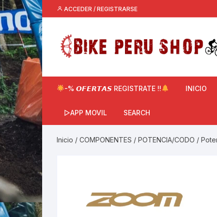
Saltar
ACCEDER / REGISTRARSE
al
contenido
-% 𝙊𝙁𝙀𝙍𝙏𝘼𝙎 REGISTRATE !!
INICIO
▷APP MOVIL
SEARCH
Inicio
/
COMPONENTES
/
POTENCIA/CODO
/ Pote