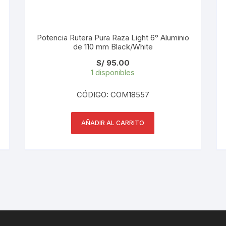
PEDALES
PIÑON
Potencia Rutera Pura Raza Light 6° Aluminio
de 110 mm Black/White
PLATOS
S/
95.00
1 disponibles
POTENCIA/CODO
CÓDIGO: COM18557
RADIOS
AÑADIR AL CARRITO
ROLDANAS
SHIFTER
SILLINES
TIJA/TUBO DE ASIENTO