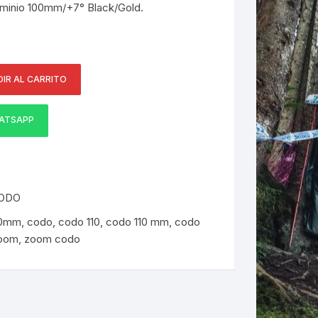
minio 100mm/+7° Black/Gold.
ERNERAS
PATILLAS MTB Y RUTA
NG
IR AL CARRITO
ATSAPP
L
N
S
CODO
10mm
,
codo
,
codo 110
,
codo 110 mm
,
codo
oom
,
zoom codo