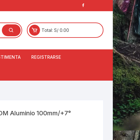
Total:
S/
0.00
STIMENTA
REGISTRARSE
E
LCETINES
BERTORES DE
PATILLAS
ANTAS
NJUNTO DE JERSEY
OOM Aluminio 100mm/+7°
OM
RTAVIENTOS
LINA
LOTES