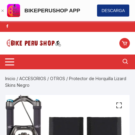
BIKEPERUSHOP APP
DESCARGA
Saltar
al
contenido
Inicio
/
ACCESORIOS
/
OTROS
/ Protector de Horquilla Lizard
Skins Negro