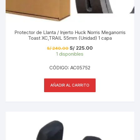
Protector de Llanta / Injerto Huck Norris Meganorris
Toast XC,TRAIL 55mm (Unidad) 1 capa
El
El
S/
225.00
S/
240.00
precio
precio
1 disponibles
original
actual
era:
es:
S/ 240.00.
S/ 225.00.
CÓDIGO: AC05752
AÑADIR AL CARRITO