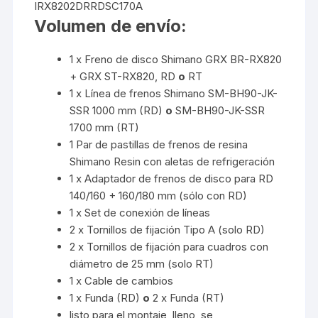
IRX8202DRRDSC170A
Volumen de envío:
1 x Freno de disco Shimano GRX BR-RX820
+ GRX ST-RX820, RD
o
RT
1 x Línea de frenos Shimano SM-BH90-JK-
SSR 1000 mm (RD)
o
SM-BH90-JK-SSR
1700 mm (RT)
1 Par de pastillas de frenos de resina
Shimano Resin con aletas de refrigeración
1 x Adaptador de frenos de disco para RD
140/160 + 160/180 mm (sólo con RD)
1 x Set de conexión de líneas
2 x Tornillos de fijación Tipo A (solo RD)
2 x Tornillos de fijación para cuadros con
diámetro de 25 mm (solo RT)
1 x Cable de cambios
1 x Funda (RD)
o
2 x Funda (RT)
listo para el montaje, lleno, se