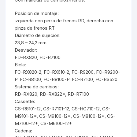
Posición de montaje:
izquierda con pinza de frenos RD, derecha con
pinza de frenos RT
Diámetro de sujeción:
23,8 – 24,2 mm
Desviador:
FD-RX820, FD-R7100
Biela:
FC-RX820-2, FC-RX610-2, FC-R9200, FC-R9200-
P, FC-R8100, FC-R8100-P, FC-R7100, FC-RS520
Sistema de cambios:
RD-RX820, RD-RX822*, RD-R7100
Cassette:
CS-R8101-12, CS-R7101-12, CS-HG710-12, CS-
M9101-12*, CS-M9100-12*, CS-M8100-12*, CS-
M7100-12*, CS-M6100-12*
Cadena: