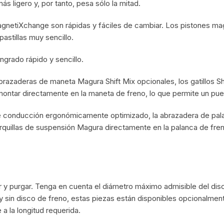
s ligero y, por tanto, pesa sólo la mitad.
PEDALES
magnetiXchange son rápidas y fáciles de cambiar. Los pistones mag
PIÑON
pastillas muy sencillo.
PLATOS
angrado rápido y sencillo.
POTENCIA/CODO
brazaderas de maneta Magura Shift Mix opcionales, los gatillos Shim
montar directamente en la maneta de freno, lo que permite un p
RADIOS
e conducción ergonómicamente optimizado, la abrazadera de pal
rquillas de suspensión Magura directamente en la palanca de fren
ROLDANAS
SHIFTER
SILLINES
nar y purgar. Tenga en cuenta el diámetro máximo admisible del dis
 y sin disco de freno, estas piezas están disponibles opcionalmen
TIJA/TUBO DE ASIENTO
a la longitud requerida.