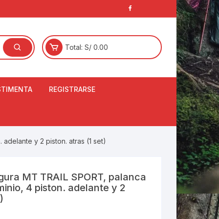
Total:
S/
0.00
STIMENTA
REGISTRARSE
E
LCETINES
BERTORES DE
delante y 2 piston. atras (1 set)
PATILLAS
ANTAS
NJUNTO DE JERSEY
agura MT TRAIL SPORT, palanca
OM
inio, 4 piston. adelante y 2
RTAVIENTOS
)
LINA
LOTES