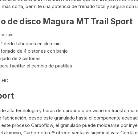
, más corta, permite una potencia de frenado total y segura con 
KIT DE TRANSMISIÓN
TORNILLOS
no de disco Magura MT Trail Sport
LÍQUIDO DE FRENO
VELOCIMETROS
tecture
LIQUIDO SELLANTES
 dedo fabricada en aluminio
 forjado de 4 pistones con banjo
LLANTAS
orjado de 2 pistones
a facilitar el cambio de pastillas
LUBRICANTE DE CADENA
m HC
MANILLAR / TIMÓN
port
MASAS
e alta tecnología y fibras de carbono o de vidrio se transforma e
OTROS
 fabricación, desde este granulado hasta el componente acabado
on este proceso Carboflow, el granulado puede moldearse por iny
PASTILLAS
l aluminio, Carbotecture® ofrece ventajas significativas: Con la mi