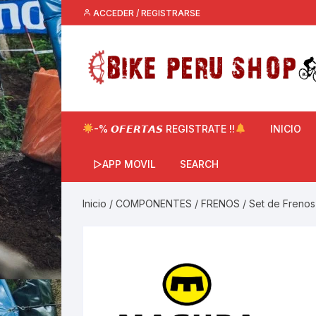
Saltar
ACCEDER / REGISTRARSE
al
contenido
-% 𝙊𝙁𝙀𝙍𝙏𝘼𝙎 REGISTRATE !!
INICIO
▷APP MOVIL
SEARCH
Inicio
/
COMPONENTES
/
FRENOS
/ Set de Frenos