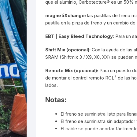
que el aluminio, Carbotecture® es un 50% má
magnetiXchange:
las pastillas de freno 
pastilla en la pinza de freno y un cambio de 
EBT | Easy Bleed Technology
: Para un s
Shift Mix (opcional):
Con la ayuda de las a
SRAM (Shiftmix 3 / X9, X0, XX) se pueden 
Remote Mix (opcional):
Para un puesto d
de montar el control remoto RCL² de las ho
lados.
Notas:
El freno se suministra listo para lle
El freno se suministra sin adaptador
El cable se puede acortar fácilmente 