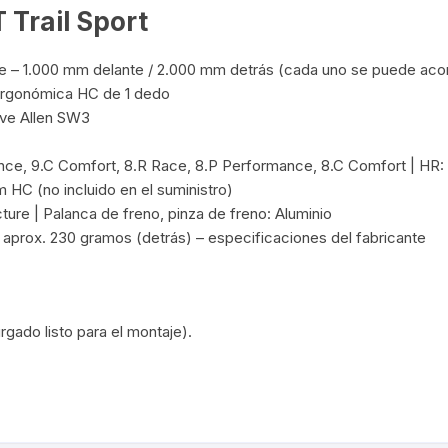
TOPES Y TERMINALES
 Trail Sport
VÁLVULAS TUBELES
be – 1.000 mm delante / 2.000 mm detrás (cada uno se puede acor
ergonómica HC de 1 dedo
ave Allen SW3
ance, 9.C Comfort, 8.R Race, 8.P Performance, 8.C Comfort | HR:
HC (no incluido en el suministro)
ture | Palanca de freno, pinza de freno: Aluminio
 aprox. 230 gramos (detrás) – especificaciones del fabricante
rgado listo para el montaje).