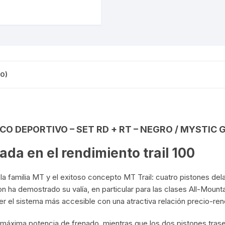
CINTA TUBELES
OTROS
Aluminio,
KIT DE PURGADO
4
CUADROS
PARCHES
piston.
KIT REPARADOR TUBE
adelante
DESCARRILADOR
PORTABOTELLAS
y
LLAVE DE NIPLES
2
DESVIADOR
0)
PORTACELULAR
piston.
MEDIDOR DE CADENA
atras
DIRECCIÓN / TASAS
PORTAHERRAMIENTAS
(1
OTROS
set)
DISCO DE FRENO
PROTECTOR DE BIELA
O DEPORTIVO – SET RD + RT – NEGRO / MYSTIC 
cantidad
SOPORTE DE
MANTENIMIENTO
FRENOS
PROTECTOR DE CUADRO
rada en el rendimiento trail 100
TRONCHACADENA
GRIPS / PUÑOS
PROTECTOR DE FRENO
la familia MT y el exitoso concepto MT Trail: cuatro pistones del
n ha demostrado su valía, en particular para las clases All-Mount
GUIACADENA
TAPABARROS
er el sistema más accesible con una atractiva relación precio-ren
HORQUILLA
TIMBRE
 máxima potencia de frenado, mientras que los dos pistones tras