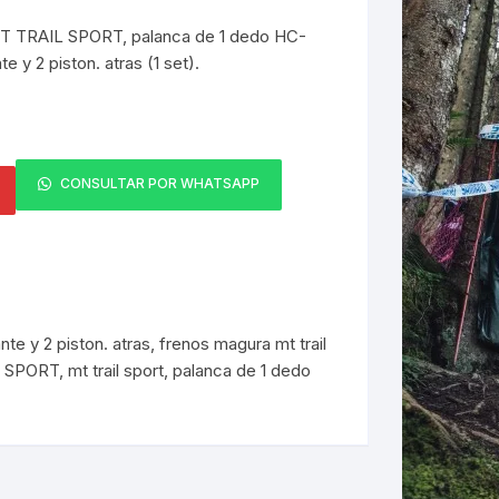
T TRAIL SPORT, palanca de 1 dedo HC-
ERNERAS
te y 2 piston. atras (1 set).
PATILLAS MTB Y RUTA
NG
CONSULTAR POR WHATSAPP
L
N
S
nte y 2 piston. atras
,
frenos magura mt trail
L SPORT
,
mt trail sport
,
palanca de 1 dedo