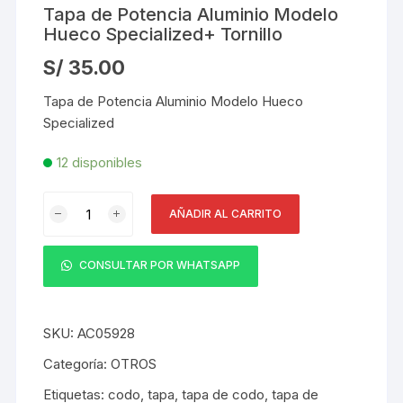
Tapa de Potencia Aluminio Modelo
Hueco Specialized+ Tornillo
S/
35.00
Tapa de Potencia Aluminio Modelo Hueco
Specialized
12 disponibles
Tapa
AÑADIR AL CARRITO
de
Potencia
Aluminio
CONSULTAR POR WHATSAPP
Modelo
Hueco
Specialized+
SKU:
AC05928
Tornillo
Categoría:
OTROS
cantidad
Etiquetas:
codo
,
tapa
,
tapa de codo
,
tapa de