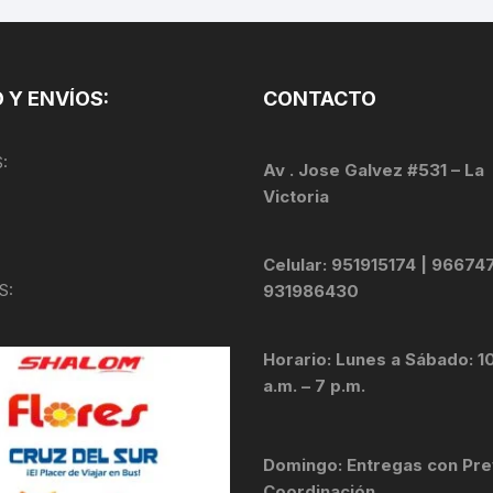
TOPES Y TERMINALES
VÁLVULAS TUBELES
 Y ENVÍOS:
CONTACTO
:
Av . Jose Galvez #531 – La
Victoria
Celular: 951915174 | 96674
S:
931986430
Horario: Lunes a Sábado: 1
a.m. – 7 p.m.
Domingo: Entregas con Pre
Coordinación .