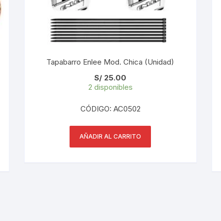
PEDALES
PIÑON
PLATOS
Tapabarro Enlee Mod. Chica (Unidad)
S/
25.00
POTENCIA/CODO
2 disponibles
RADIOS
CÓDIGO: AC0502
ROLDANAS
AÑADIR AL CARRITO
SHIFTER
SILLINES
TIJA/TUBO DE ASIENTO