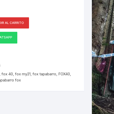
ERNERAS
IR AL CARRITO
PATILLAS MTB Y RUTA
NG
ATSAPP
L
N
S
S
,
fox 40
,
fox my21
,
fox tapabarro
,
FOX40
,
apabarro fox