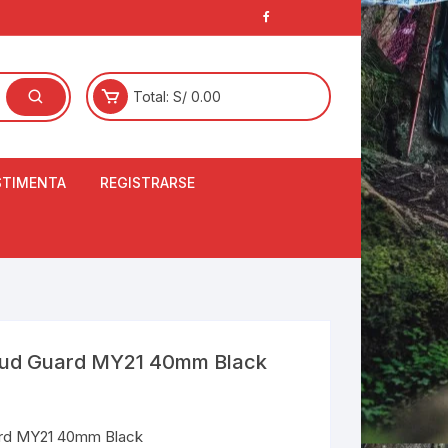
Total:
S/
0.00
STIMENTA
REGISTRARSE
E
LCETINES
BERTORES DE
PATILLAS
ANTAS
NJUNTO DE JERSEY
ud Guard MY21 40mm Black
OM
RTAVIENTOS
rd MY21 40mm Black
LINA
LOTES