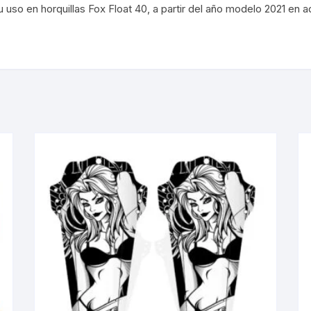
uso en horquillas Fox Float 40, a partir del año modelo 2021 en a
KIT DE TRANSMISIÓN
TORNILLOS
LÍQUIDO DE FRENO
VELOCIMETROS
LIQUIDO SELLANTES
LLANTAS
LUBRICANTE DE CADENA
MANILLAR / TIMÓN
MASAS
OTROS
PASTILLAS