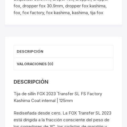
fox
,
dropper fox 30.9mm
,
dropper fox kashima
,
fox
,
fox factory
,
fox kashima
,
kashima
,
tija fox
DESCRIPCIÓN
VALORACIONES (0)
DESCRIPCIÓN
Tija de sillín FOX 2023 Transfer SL FS Factory
Kashima Coat internal | 125mm
Rediseñada desde cero. La FOX Transfer SL 2023
está dirigida a la fracción consciente del peso de
los corredores de XC, los ciclistas de maratón y