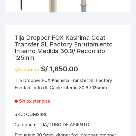
Tija Dropper FOX Kashima Coat
Transfer SL Factory Enrutamiento
Interno Medida 30.9/ Recorrido
125mm
El
El
S/
1,850.00
S/
2,250.00
precio
precio
original
actual
Tija Dropper FOX Kashima Transfer SL Factory
era:
es:
S/ 2,250.00.
S/ 1,850.00.
Enrutamiento de Cable Interno 30.6 / 125mm.
Sin existencias
SKU:
COM2480
Categoría:
TIJA/TUBO DE ASIENTO
Etiquetas:
30.9mm
,
droper fox
,
dropper
,
dropper