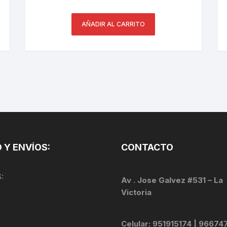
PEDALES
AÑADIR AL CARRITO
PIÑON
PLATOS
POTENCIA/CODO
RADIOS
ROLDANAS
 Y ENVÍOS:
CONTACTO
SHIFTER
:
SILLINES
Av . Jose Galvez #531 – La
Victoria
TIJA/TUBO DE ASIENTO
Celular: 951915174 | 96674