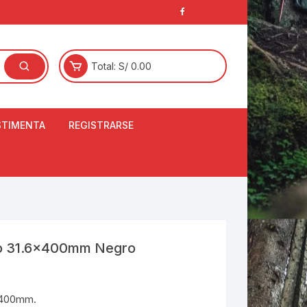
Total:
S/
0.00
STIMENTA
REGISTRARSE
E
LCETINES
BERTORES DE
PATILLAS
ANTAS
NJUNTO DE JERSEY
nio 31.6x400mm Negro
OM
RTAVIENTOS
6x400mm.
LINA
LOTES