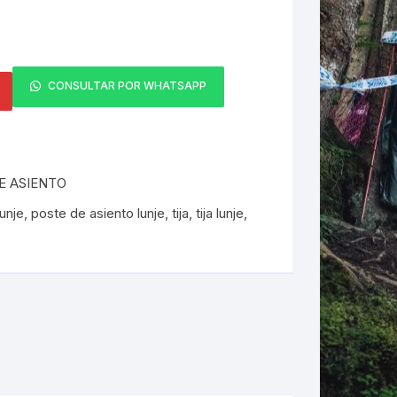
ERNERAS
PATILLAS MTB Y RUTA
CONSULTAR POR WHATSAPP
NG
L
E ASIENTO
N
lunje
,
poste de asiento lunje
,
tija
,
tija lunje
,
S