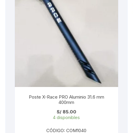
KIT DE TRANSMISIÓN
TORNILLOS
LÍQUIDO DE FRENO
VELOCIMETROS
LIQUIDO SELLANTES
LLANTAS
LUBRICANTE DE CADENA
MANILLAR / TIMÓN
MASAS
Poste X-Race PRO Aluminio 31.6 mm
400mm
OTROS
S/
85.00
4 disponibles
PASTILLAS
CÓDIGO: COM1040