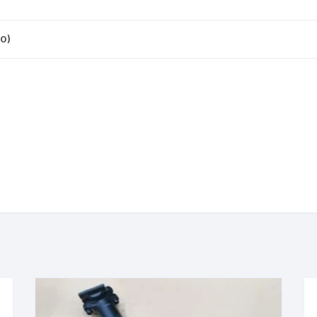
CINTA TUBELES
OTROS
KIT DE PURGADO
CUADROS
PARCHES
0)
KIT REPARADOR TUBE
DESCARRILADOR
PORTABOTELLAS
LLAVE DE NIPLES
DESVIADOR
PORTACELULAR
MEDIDOR DE CADENA
DIRECCIÓN / TASAS
PORTAHERRAMIENTAS
OTROS
DISCO DE FRENO
PROTECTOR DE BIELA
SOPORTE DE
MANTENIMIENTO
FRENOS
PROTECTOR DE CUADRO
TRONCHACADENA
GRIPS / PUÑOS
PROTECTOR DE FRENO
GUIACADENA
TAPABARROS
HORQUILLA
TIMBRE