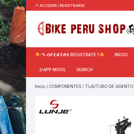
Saltar
ACCEDER / REGISTRARSE
al
contenido
-% 𝙊𝙁𝙀𝙍𝙏𝘼𝙎 REGISTRATE !!
INICIO
▷APP MOVIL
SEARCH
Inicio
/
COMPONENTES
/
TIJA/TUBO DE ASIENTO