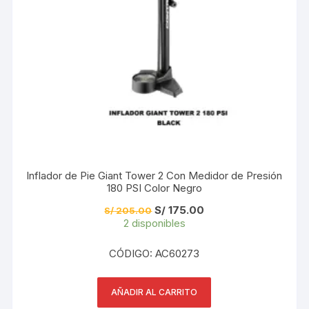
Inflador de Pie Giant Tower 2 Con Medidor de Presión
180 PSI Color Negro
El
El
S/
175.00
S/
205.00
precio
precio
2 disponibles
original
actual
era:
es:
S/ 205.00.
S/ 175.00.
CÓDIGO: AC60273
AÑADIR AL CARRITO