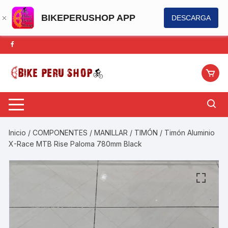
BIKEPERUSHOP APP
DESCARGA
Saltar
al
contenido
Inicio
/
COMPONENTES
/
MANILLAR / TIMÓN
/ Timón Aluminio
X-Race MTB Rise Paloma 780mm Black