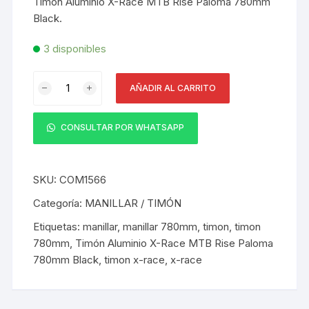
Timón Aluminio X-Race MTB Rise Paloma 780mm
Black.
3 disponibles
Timón
AÑADIR AL CARRITO
Aluminio
X-
Race
CONSULTAR POR WHATSAPP
MTB
Rise
Paloma
SKU:
COM1566
780mm
Categoría:
MANILLAR / TIMÓN
Black
Etiquetas:
manillar
,
manillar 780mm
,
timon
,
timon
cantidad
780mm
,
Timón Aluminio X-Race MTB Rise Paloma
780mm Black
,
timon x-race
,
x-race