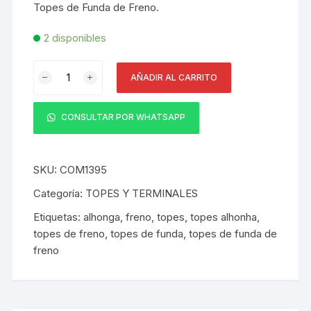
Topes de Funda de Freno.
2 disponibles
Topes
AÑADIR AL CARRITO
de
Funda
de
CONSULTAR POR WHATSAPP
Freno
Sumart
5
SKU:
COM1395
mm
Categoría:
TOPES Y TERMINALES
200
Etiquetas:
alhonga
,
freno
,
topes
,
topes alhonha
,
pcs
topes de freno
,
topes de funda
,
topes de funda de
cantidad
freno