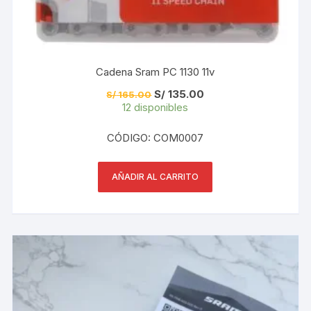
Cadena Sram PC 1130 11v
El
El
S/
135.00
S/
165.00
precio
precio
12 disponibles
original
actual
era:
es:
S/ 165.00.
S/ 135.00.
CÓDIGO: COM0007
AÑADIR AL CARRITO