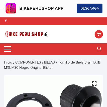
BIKEPERUSHOP APP
DESCARGA
Saltar
al
contenido
Inicio
/
COMPONENTES
/
BIELAS
/ Tornillo de Biela Sram DUB
M18/M30 Negro Original Blister