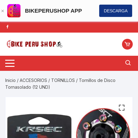
BIKEPERUSHOP APP
DESCARGA
Saltar
al
contenido
Inicio
/
ACCESORIOS
/
TORNILLOS
/ Tornillos de Disco
Tornasolado (12 UND)