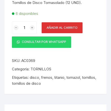
Tornillos de Disco Tornasolado (12 UND).
6 disponibles
Tornillos
AÑADIR AL CARRITO
de
Disco
Tornasolado
CONSULTAR POR WHATSAPP
(12
UND)
cantidad
SKU:
AC0369
Categoría:
TORNILLOS
Etiquetas:
disco
,
frenos
,
titanio
,
tornazol
,
tornillos
,
tornillos de disco