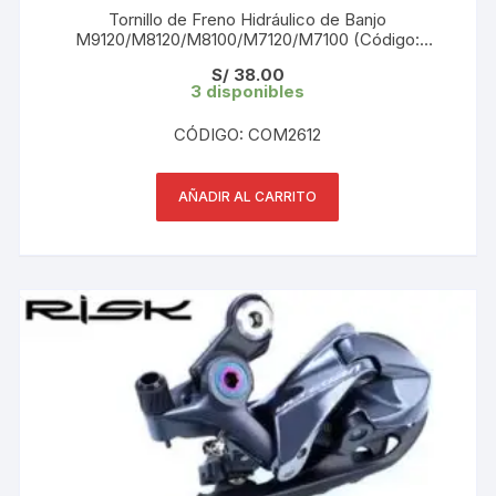
Tornillo de Freno Hidráulico de Banjo
M9120/M8120/M8100/M7120/M7100 (Código:
Y2RT98010) Original
S/
38.00
3 disponibles
CÓDIGO: COM2612
AÑADIR AL CARRITO