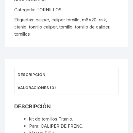
160mm)
Categoría:
TORNILLOS
(4
Etiquetas:
caliper
,
caliper tornillo
,
m6x20
,
risk
,
und)
titanio
,
tonrillo caliper
,
tornillo
,
tornillo de caliper
,
Tornasol
tornillos
cantidad
DESCRIPCIÓN
VALORACIONES (0)
DESCRIPCIÓN
kit de tornillos Titanio.
Para: CALIPER DE FRENO.