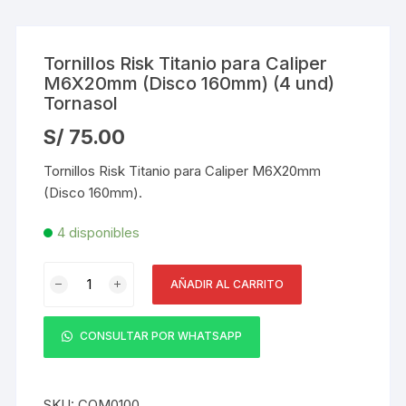
Tornillos Risk Titanio para Caliper
M6X20mm (Disco 160mm) (4 und)
Tornasol
S/
75.00
Tornillos Risk Titanio para Caliper M6X20mm
(Disco 160mm).
4 disponibles
Tornillos
AÑADIR AL CARRITO
Risk
Titanio
para
CONSULTAR POR WHATSAPP
Caliper
M6X20mm
(Disco
SKU:
COM0100