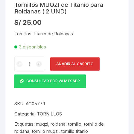
Tornillos MUQZI de Titanio para
Roldanas ( 2 UND)
S/
25.00
Tornillos Titanio de Roldanas.
3 disponibles
Tornillos
AÑADIR AL CARRITO
MUQZI
de
Titanio
CONSULTAR POR WHATSAPP
para
Roldanas
(
SKU:
AC05779
2
Categoría:
TORNILLOS
UND)
Etiquetas:
muqzi
,
roldana
,
tornillo
,
tornillo de
cantidad
roldana
,
tornillo muqzi
,
tornillo titanio