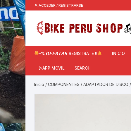
Saltar
ACCEDER / REGISTRARSE
al
contenido
-% 𝙊𝙁𝙀𝙍𝙏𝘼𝙎 REGISTRATE !!
INICIO
▷APP MOVIL
SEARCH
Inicio
/
COMPONENTES
/
ADAPTADOR DE DISCO
/