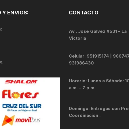
TOPES Y TERMINALES
 Y ENVÍOS:
CONTACTO
VÁLVULAS TUBELES
:
Av . Jose Galvez #531 – La
Victoria
Celular: 951915174 | 96674
S:
931986430
Horario: Lunes a Sábado: 1
a.m. – 7 p.m.
Domingo: Entregas con Pre
Coordinación .