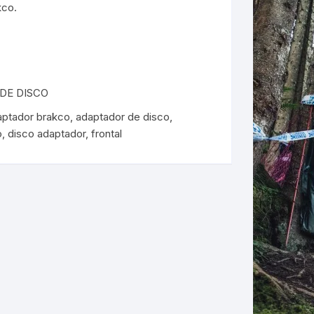
kco.
ERNERAS
PATILLAS MTB Y RUTA
NG
DE DISCO
aptador brakco
,
adaptador de disco
,
L
o
,
disco adaptador
,
frontal
N
S