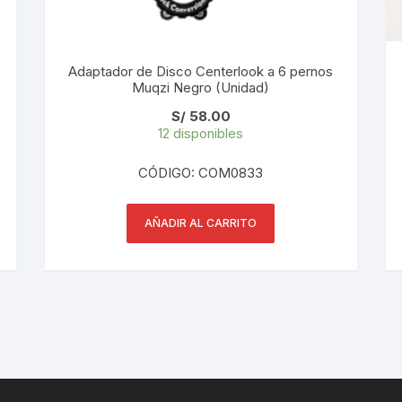
PEDALES
PIÑON
Adaptador de Disco Centerlook a 6 pernos
Muqzi Negro (Unidad)
PLATOS
S/
58.00
12 disponibles
POTENCIA/CODO
CÓDIGO: COM0833
RADIOS
AÑADIR AL CARRITO
ROLDANAS
SHIFTER
SILLINES
TIJA/TUBO DE ASIENTO