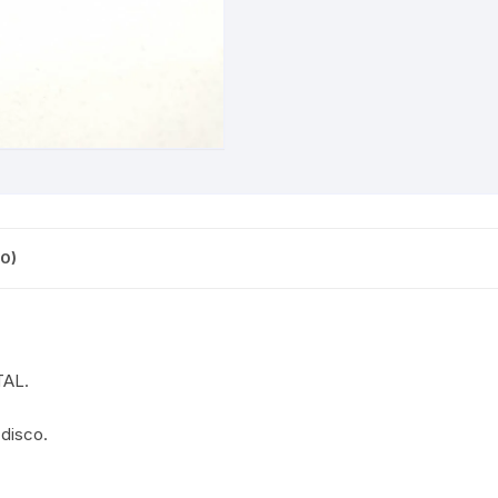
CINTA TUBELES
OTROS
KIT DE PURGADO
CUADROS
PARCHES
KIT REPARADOR TUBE
DESCARRILADOR
PORTABOTELLAS
LLAVE DE NIPLES
DESVIADOR
PORTACELULAR
MEDIDOR DE CADENA
DIRECCIÓN / TASAS
PORTAHERRAMIENTAS
OTROS
0)
DISCO DE FRENO
PROTECTOR DE BIELA
SOPORTE DE
MANTENIMIENTO
FRENOS
PROTECTOR DE CUADRO
TRONCHACADENA
GRIPS / PUÑOS
TAL.
PROTECTOR DE FRENO
GUIACADENA
 disco.
TAPABARROS
HORQUILLA
TIMBRE