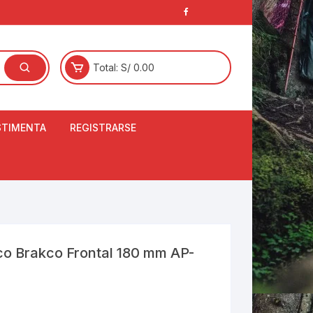
Total:
S/
0.00
STIMENTA
REGISTRARSE
E
LCETINES
BERTORES DE
PATILLAS
ANTAS
NJUNTO DE JERSEY
co Brakco Frontal 180 mm AP-
OM
RTAVIENTOS
LINA
LOTES