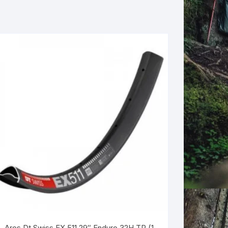
Aros Dt Swiss EX 511 29″ Enduro 32H TR (1