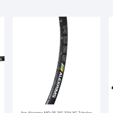
KIT DE TRANSMISIÓN
TORNILLOS
LÍQUIDO DE FRENO
VELOCIMETROS
LIQUIDO SELLANTES
LLANTAS
LUBRICANTE DE CADENA
MANILLAR / TIMÓN
MASAS
OTROS
PASTILLAS
Aro Alexrims MD-25 29″ 32H XC Tubeles