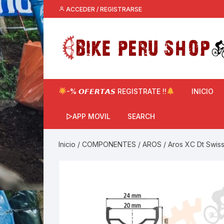
Saltar
ACCEDER / REGISTRARSE
al
contenido
-% 𝙊𝙁𝙀𝙍𝙏𝘼𝙎 REGISTRATE !!
INICIO
▷APP MOVIL
SEARCH
Inicio
/
COMPONENTES
/
AROS
/ Aros XC Dt Swis