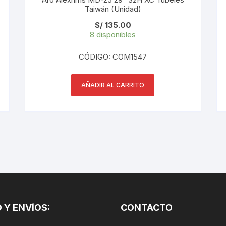
Taiwán (Unidad)
PEDALES
S/
135.00
PIÑON
8 disponibles
CÓDIGO: COM1547
PLATOS
POTENCIA/CODO
AÑADIR AL CARRITO
RADIOS
ROLDANAS
SHIFTER
SILLINES
TIJA/TUBO DE ASIENTO
 Y ENVÍOS:
CONTACTO