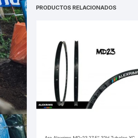
PRODUCTOS RELACIONADOS
Aro Alexrims MD-23 27.5″ 32H Tubeles XC