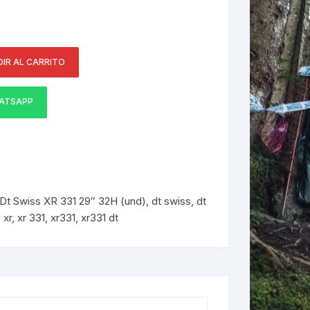
ERNERAS
IR AL CARRITO
PATILLAS MTB Y RUTA
NG
ATSAPP
L
N
S
Dt Swiss XR 331 29″ 32H (und)
,
dt swiss
,
dt
,
xr
,
xr 331
,
xr331
,
xr331 dt