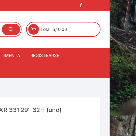
Total:
S/
0.00
STIMENTA
REGISTRARSE
E
LCETINES
BERTORES DE
PATILLAS
ANTAS
NJUNTO DE JERSEY
 XR 331 29″ 32H (und)
OM
RTAVIENTOS
LINA
LOTES