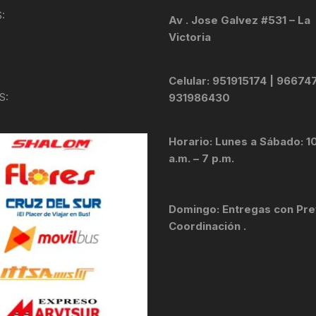
TOPES Y TERMINALES
:
Av . Jose Galvez #531 – La
VÁLVULAS TUBELES
Victoria
Celular: 951915174 | 96674
S:
931986430
Horario: Lunes a Sábado: 1
a.m. – 7 p.m.
Domingo: Entregas con Pre
Coordinación .