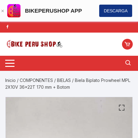
BIKEPERUSHOP APP
DESCARGA
Saltar
al
contenido
Inicio
/
COMPONENTES
/
BIELAS
/ Biela Biplato Prowheel MPL
2X10V 36x22T 170 mm + Botom