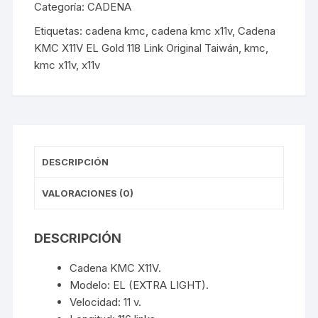
Link
Categoría:
CADENA
Original
Etiquetas:
cadena kmc
,
cadena kmc x11v
,
Cadena
Taiwán
KMC X11V EL Gold 118 Link Original Taiwán
,
kmc
,
cantidad
kmc x11v
,
x11v
DESCRIPCIÓN
VALORACIONES (0)
DESCRIPCIÓN
Cadena KMC X11V.
Modelo: EL (EXTRA LIGHT).
Velocidad: 11 v.