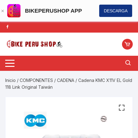
BIKEPERUSHOP APP
DESCARGA
Saltar
al
contenido
Inicio
/
COMPONENTES
/
CADENA
/ Cadena KMC X11V EL Gold
118 Link Original Taiwán