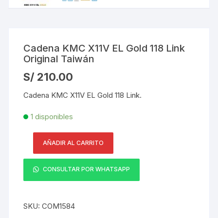
Cadena KMC X11V EL Gold 118 Link
Original Taiwán
S/
210.00
Cadena KMC X11V EL Gold 118 Link.
1 disponibles
AÑADIR AL CARRITO
Cadena
KMC
CONSULTAR POR WHATSAPP
X11V
EL
Gold
SKU:
COM1584
118