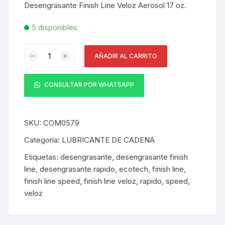
Desengrasante Finish Line Veloz Aerosol 17 oz.
5 disponibles
Desengrasante
AÑADIR AL CARRITO
Finish
Line
Speed
CONSULTAR POR WHATSAPP
Aerosol
17
oz
SKU:
COM0579
cantidad
Categoría:
LUBRICANTE DE CADENA
Etiquetas:
desengrasante
,
desengrasante finish
line
,
desengrasante rapido
,
ecotech
,
finish line
,
finish line speed
,
finish line veloz
,
rapido
,
speed
,
veloz