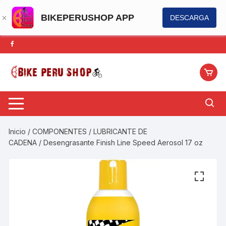
BIKEPERUSHOP APP
DESCARGA
Saltar
al
contenido
Inicio
/
COMPONENTES
/
LUBRICANTE DE
CADENA
/ Desengrasante Finish Line Speed Aerosol 17 oz