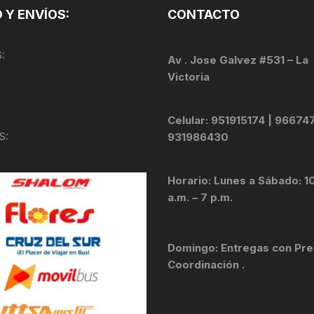
 Y ENVÍOS:
CONTACTO
:
Av . Jose Galvez #531 – La
Victoria
Celular: 951915174 | 96674
S:
931986430
Horario: Lunes a Sábado: 1
a.m. – 7 p.m.
Domingo: Entregas con Pre
Coordinación .