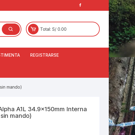
Total:
S/
0.00
STIMENTA
REGISTRARSE
E
LCETINES
BERTORES DE
 sin mando)
PATILLAS
ANTAS
NJUNTO DE JERSEY
Alpha A1L 34.9x150mm Interna
OM
( sin mando)
RTAVIENTOS
LINA
LOTES