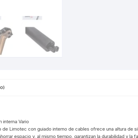
CINTA TUBELES
OTROS
KIT DE PURGADO
CUADROS
PARCHES
KIT REPARADOR TUBE
DESCARRILADOR
PORTABOTELLAS
LLAVE DE NIPLES
DESVIADOR
PORTACELULAR
MEDIDOR DE CADENA
DIRECCIÓN / TASAS
PORTAHERRAMIENTAS
OTROS
DISCO DE FRENO
PROTECTOR DE BIELA
SOPORTE DE
MANTENIMIENTO
0)
FRENOS
PROTECTOR DE CUADRO
TRONCHACADENA
GRIPS / PUÑOS
PROTECTOR DE FRENO
GUIACADENA
TAPABARROS
 interna Vario
ario de Limotec con guiado interno de cables ofrece una altura de sil
HORQUILLA
TIMBRE
horrar espacio y, al mismo tiempo, garantizan la durabilidad y la 