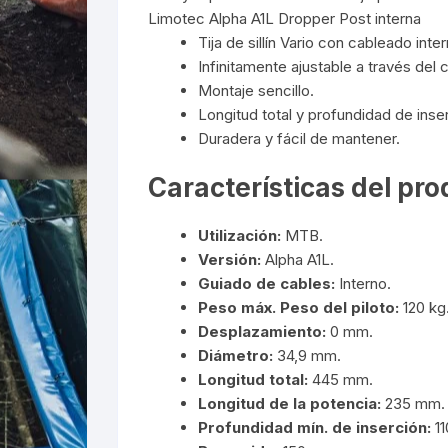
Limotec Alpha A1L Dropper Post interna
Tija de sillín Vario con cableado inter
Infinitamente ajustable a través del c
Montaje sencillo.
Longitud total y profundidad de inse
Duradera y fácil de mantener.
Características del pr
Utilización:
MTB.
Versión:
Alpha A1L.
Guiado de cables:
Interno.
Peso máx. Peso del piloto:
120 kg
Desplazamiento:
0 mm.
Diámetro:
34,9 mm.
Longitud total:
445 mm.
Longitud de la potencia:
235 mm.
Profundidad mín. de inserción:
1