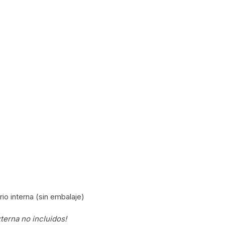
PEDALES
PIÑON
PLATOS
POTENCIA/CODO
RADIOS
ROLDANAS
SHIFTER
SILLINES
ario interna (sin embalaje)
TIJA/TUBO DE ASIENTO
xterna no incluidos!