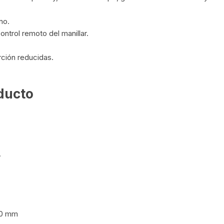
KIT DE TRANSMISIÓN
TORNILLOS
no.
ontrol remoto del manillar.
LÍQUIDO DE FRENO
VELOCIMETROS
rción reducidas.
LIQUIDO SELLANTES
LLANTAS
oducto
LUBRICANTE DE CADENA
MANILLAR / TIMÓN
.
MASAS
OTROS
PASTILLAS
10 mm