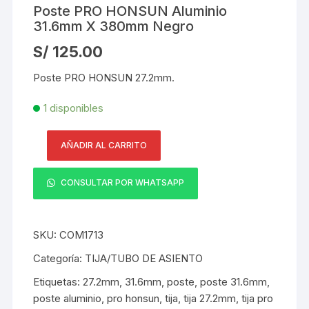
Poste PRO HONSUN Aluminio
31.6mm X 380mm Negro
S/
125.00
Poste PRO HONSUN 27.2mm.
1 disponibles
AÑADIR AL CARRITO
Poste
PRO
CONSULTAR POR WHATSAPP
HONSUN
Aluminio
31.6mm
SKU:
COM1713
X
380mm
Categoría:
TIJA/TUBO DE ASIENTO
Negro
Etiquetas:
27.2mm
,
31.6mm
,
poste
,
poste 31.6mm
,
cantidad
poste aluminio
,
pro honsun
,
tija
,
tija 27.2mm
,
tija pro