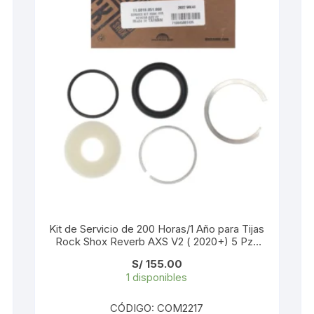
KIT DE TRANSMISIÓN
TORNILLOS
LÍQUIDO DE FRENO
VELOCIMETROS
LIQUIDO SELLANTES
LLANTAS
LUBRICANTE DE CADENA
MANILLAR / TIMÓN
MASAS
Kit de Servicio de 200 Horas/1 Año para Tijas
Rock Shox Reverb AXS V2 ( 2020+) 5 Pzs
(11.6818.051.008)
OTROS
S/
155.00
1 disponibles
PASTILLAS
CÓDIGO: COM2217