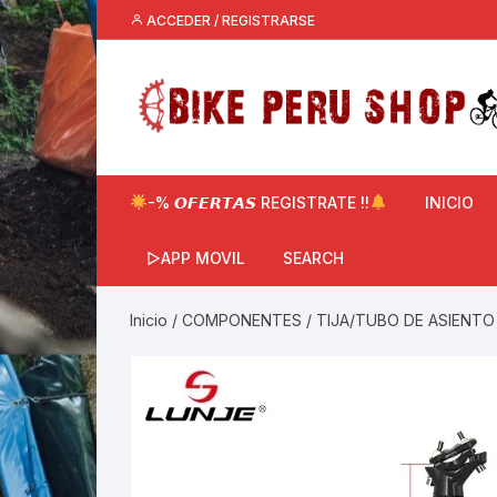
Saltar
ACCEDER / REGISTRARSE
al
contenido
-% 𝙊𝙁𝙀𝙍𝙏𝘼𝙎 REGISTRATE !!
INICIO
▷APP MOVIL
SEARCH
Inicio
/
COMPONENTES
/
TIJA/TUBO DE ASIENTO