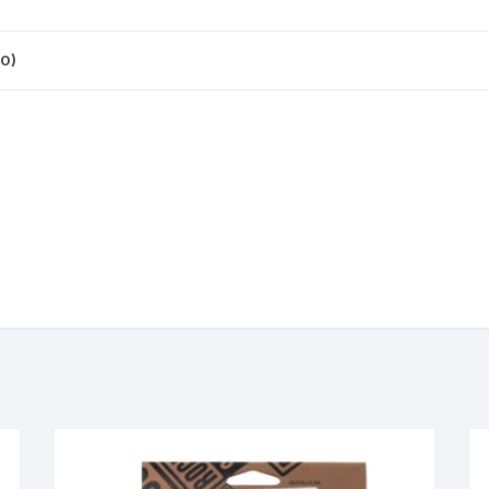
CINTA TUBELES
OTROS
KIT DE PURGADO
CUADROS
PARCHES
0)
KIT REPARADOR TUBE
DESCARRILADOR
PORTABOTELLAS
LLAVE DE NIPLES
DESVIADOR
PORTACELULAR
MEDIDOR DE CADENA
DIRECCIÓN / TASAS
PORTAHERRAMIENTAS
OTROS
DISCO DE FRENO
PROTECTOR DE BIELA
SOPORTE DE
MANTENIMIENTO
FRENOS
PROTECTOR DE CUADRO
TRONCHACADENA
GRIPS / PUÑOS
PROTECTOR DE FRENO
GUIACADENA
TAPABARROS
HORQUILLA
TIMBRE