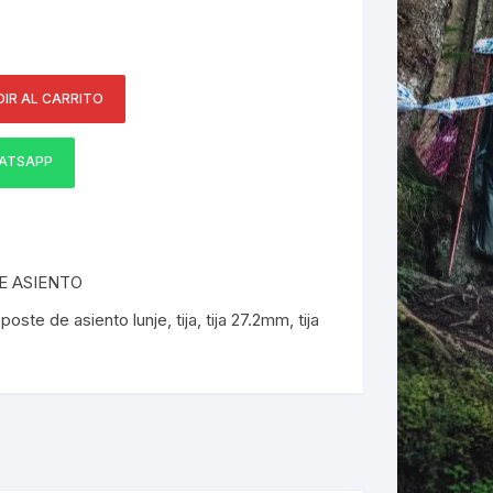
ERNERAS
IR AL CARRITO
PATILLAS MTB Y RUTA
NG
ATSAPP
L
N
E ASIENTO
S
,
poste de asiento lunje
,
tija
,
tija 27.2mm
,
tija