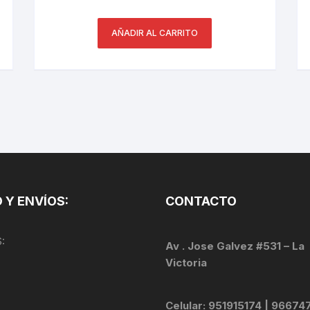
PEDALES
AÑADIR AL CARRITO
PIÑON
PLATOS
POTENCIA/CODO
RADIOS
ROLDANAS
 Y ENVÍOS:
CONTACTO
SHIFTER
:
SILLINES
Av . Jose Galvez #531 – La
Victoria
TIJA/TUBO DE ASIENTO
Celular: 951915174 | 96674