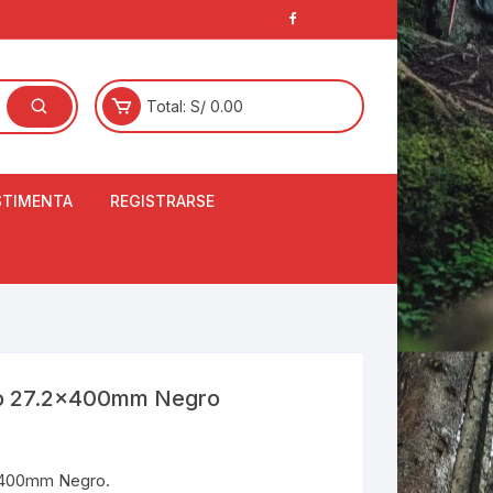
Total:
S/
0.00
STIMENTA
REGISTRARSE
E
LCETINES
BERTORES DE
PATILLAS
ANTAS
NJUNTO DE JERSEY
nio 27.2x400mm Negro
OM
RTAVIENTOS
2x400mm Negro.
LINA
LOTES